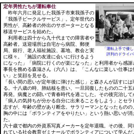
定年男性たちが運転奉仕
昨年六月に発足した我孫子市東我孫子の
「我孫子ビークルサービス」。定年世代の
男性が、高齢者の外出のサポーターとなる
移送サービスを始めた。
利用者は四十から九十代までの障害者や
高齢者。送迎場所は自宅から病院、郵便
「運転上手で優し
局、銀行、老人福祉施設、墓地、教会と実
評判のドライバ
に様々。「施設の友達に会いに行けるよう
になった」「病院に行くのが楽になった」と利用者から感謝
事長を務める森滋さん（六八）は、「こんなに楽しい仕事は
い」と笑顔を見せる。
「長い間の思いが定年後に弾けた感じ」と森さんが話すには
る。十八歳の時、肺結核を患い、一旦回復したものの二十五
再発。病魔との闘いで青春時代を過ごした。その後完治して
「病人の気持ちが分かる自分に出来ることをしよう」とセラ
志すが、年齢の壁があり断念。サラリーマンとなったものの
胸の中には「ボランティアをやりたい」という熱い思いが消
た。
六十歳で都内の外資系写真メーカーを定年退職。その後、同
れている社会教育ゼミナールでボランティアについて学んだ