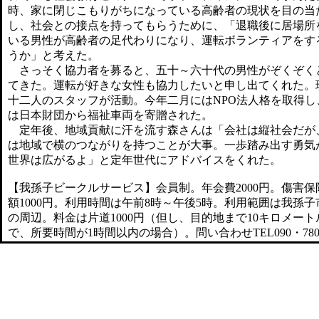
時、家に閉じこもりがちになっている高齢者の現状を目の当
し、社会との接点を持ってもらうために、「退職後に居場所
いる男性が高齢者の足代わりになり、運転ボランティアをす
うか」と考えた。
さっそく協力者を募ると、五十～六十代の男性がぞくぞく
てきた。運転が好きな女性も協力したいと申し出てくれた。
十二人のスタッフが活動。今年二月にはNPO法人格を取得し
は日本財団から福祉車両を寄贈された。
定年後、地域貢献に汗を流す森さんは「会社は縦社会だが
は地域で横のつながりを持つことが大事。一歩踏み出す勇気
世界は広がるよ」と定年世代にアドバイスをくれた。
【我孫子ビークルサービス】会員制。年会費2000円。傷害保
額1000円。利用時間は午前8時～午後5時。利用範囲は我孫
の周辺。料金は片道1000円（但し、目的地まで10キロメート
で、所要時間が1時間以内の場合）。問い合わせTEL090・7801