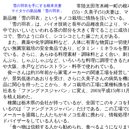
雪の羽衣を手にする根本夫妻
常陸太田市木崎一町の根
マイタケの新品種「雪の羽衣」
(55)・久美子(51)夫妻は、
新品種「雪の羽衣」というキノコ栽培に情熱を注いでいる。
「雪の羽衣」は、バイオ技術と長年の品種改良により、マ
中でおいしいといわれる茎の部分を大きく育てることに成功
コで、雪のように白く、シコシコとした歯ごたえがある。
また、農薬や化学調味料など、人体に有害な物質は一切使
ない無菌室栽培の安全食品であり、ビタミン・ミネラルを豊
でいる。さらに、あらゆる料理素材・調味料とよく合い、刺
んぷら、しゃぶしゃぶなど、いろいろな料理に調理できるた
や大阪、水戸などのレストラン・料亭で使われている。
俊一さんは約35年前から家電メーカーの関連工場を経営し
が、景気低迷のあおりを受け、さらに久美子さんの病気を機
品に関心を持ったことから、キノコ栽培の工場に業種転換を
社名を「ファングァスジャパン」に変え、2003(平成15)年11
を植え始めた。
種菌は栃木県の会社が持っているが、全国でこのキノコを
いるのは「ファングァスジャパン」だけである。この工場で
メーカーを退職した人たちがキノコ生産に携わり、情報処理
ドバイザーをしている人もいる。
「食べ物は信頼する人から勧められ、食べるようになりま