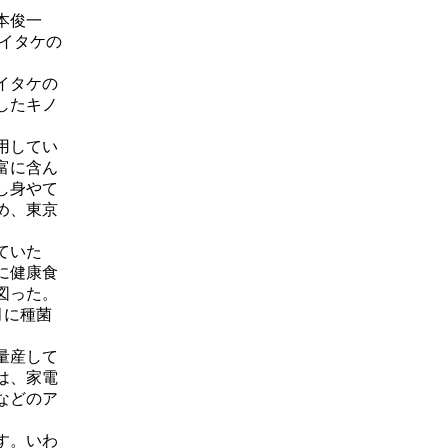
本俊一
マイタケの
イタケの
したキノ
用してい
富に含ん
し身やて
め、東京
ていた
に健康食
図った。
月に種菌
量産して
は、家電
などのア
す。いわ