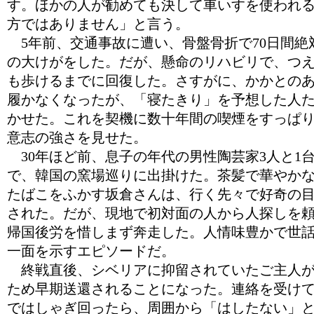
す。ほかの人が勧めても決して車いすを使われ
方ではありません」と言う。
5年前、交通事故に遭い、骨盤骨折で70日間絶
の大けがをした。だが、懸命のリハビリで、つ
も歩けるまでに回復した。さすがに、かかとの
履かなくなったが、「寝たきり」を予想した人
かせた。これを契機に数十年間の喫煙をすっぱ
意志の強さを見せた。
30年ほど前、息子の年代の男性陶芸家3人と1
で、韓国の窯場巡りに出掛けた。茶髪で華やか
たばこをふかす坂倉さんは、行く先々で好奇の
された。だが、現地で初対面の人から人探しを
帰国後労を惜しまず奔走した。人情味豊かで世
一面を示すエピソードだ。
終戦直後、シベリアに抑留されていたご主人が
ため早期送還されることになった。連絡を受け
ではしゃぎ回ったら、周囲から「はしたない」