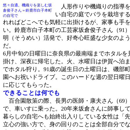
悠々自適。機織りを楽しむ坂
人形作りや機織りの指導を
倉俊子さん＝鈴鹿市白子本町
い自宅の庭でバラを栽培す
の自宅で
れればどこへでも気軽に出掛けるが、家事も手
い。鈴鹿市白子本町の工芸家坂倉俊子さん（91
明（そうめい）活発で、好奇心旺盛な少女のよ
だ。
6月中旬の日曜日に奈良県の最南端までホタルを
掛け、深夜に帰宅した。火、水曜日は伊賀へ泊
でホタル狩り。91歳の誕生日の土曜日は、磯部
園へお祝いドライブ。このハードな週の翌日曜
に応じてもらった。
できることは何でも
百合園散策の際、長男の医師・康夫さん（69
で、車いすに乗った。20年来坂倉さんに師事し
暮らしの自宅へも始終出入りしている女性は「
立心の強い方で、身の回りのことは全部自分で