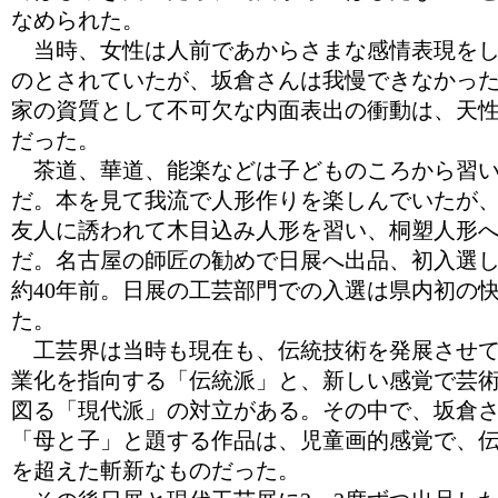
なめられた。
当時、女性は人前であからさまな感情表現をし
のとされていたが、坂倉さんは我慢できなかっ
家の資質として不可欠な内面表出の衝動は、天
だった。
茶道、華道、能楽などは子どものころから習い
だ。本を見て我流で人形作りを楽しんでいたが
友人に誘われて木目込み人形を習い、桐塑人形
だ。名古屋の師匠の勧めで日展へ出品、初入選
約40年前。日展の工芸部門での入選は県内初の
た。
工芸界は当時も現在も、伝統技術を発展させて
業化を指向する「伝統派」と、新しい感覚で芸
図る「現代派」の対立がある。その中で、坂倉
「母と子」と題する作品は、児童画的感覚で、
を超えた斬新なものだった。