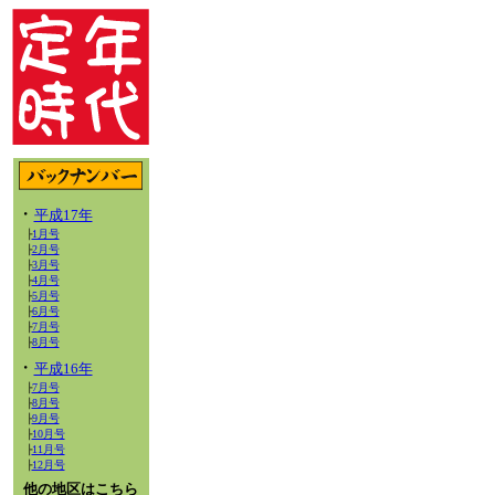
・
平成17年
1月号
├
2月号
├
3月号
├
4月号
├
5月号
├
6月号
├
7月号
├
8月号
├
・
平成16年
7月号
├
8月号
├
9月号
├
10月号
├
11月号
├
12月号
├
他の地区はこちら