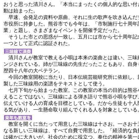
おうと思った清川さん。「本当にまったくの個人的な思い付
動は始まった。
早速、会発足の資料や原曲、それに生の歌声を吹き込んだ
市役所に持参した。熊谷市でも今年は、「市制施行七十周年
業」と題し、さまざまなイベントを開催予定だった。
そうした市との思惑が一致し、五月には市から七十周年記
一つとして正式に認証された。
清川さんが教室で教える小唄は本来の楽曲とは違い、三味
ンジされている。姉が三味線の先生だったこともあり、自身
歴四十八年の大ベテラン。
今回の教室開校に当たり、日本伝統芸能研究所に依頼し、
製した三味線用の楽譜をテキストとして使う。
七月下旬から始まった教室。この教室の本当の目的は熊谷
えることではない。三味線による弾き語りで熊谷小唄を学び
伝えていける人の育成を目標としている。だから生徒も十人
る気があり、一生懸命取り組んでくれる人を対象としている
教室を開くに当たって用意した三味線は十さお。一さお十
なる新しい三味線は、すべて自費で用意した。「経済的な負
は確かに大きいが、社会のために役立つ、奉仕の精神を第一