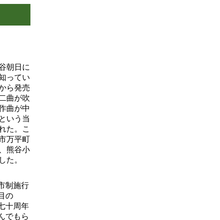
谷朝日に
知ってい
から発売
二曲が吹
作曲が中
という当
れた。こ
市万平町
、熊谷小
した。
市制施行
目の
七十周年
んでもら