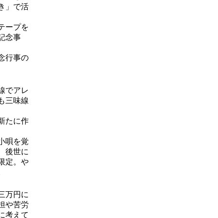
き」で活
テープを
記念事
念行事の
線でアレ
も三味線
新たに作
小唄を覚
、後世に
限定。や
。
三万円に
担や苦労
に考えて