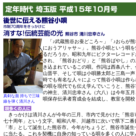
「♪武蔵熊谷お蚕どころ～」「♪おらが熊
におうアリャサ～」。熊谷小唄という唄を
るだろうか。昭和九年にビクターレコード
され、「熊谷おどり」と「熊谷ばやし」の
き込まれているこの唄。作詞は西条八十、
山晋平、そして唄は小唄勝太郎と三島一声
時でも有名な人々によって熊谷小唄は作ら
の唄を現代でも伝え学んでいこうと、熊谷
の神主、清川忠幸さん（六八）は今年五月
真剣な面 持ちで三味
唄保存伝承者育成会を結成し、教室を開校
線を弾く清川さん
きっかけは清川さんが今年の三月、市内で見かけた「熊谷
七十周年」という文字。昭和八年、川越市に次いで県下二番
「市」として誕生した熊谷市。今年がちょうど、熊谷市誕生
に当たる。これを契機に自身の知っている唄を多くの人に学