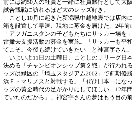
前には約50人の社員と一緒に社員旅行として大
試合観戦に訪れるほど大のレッズ好き。
ことし10月に起きた新潟県中越地震では店内
箱を設置して早速、現地に募金を届けた。2年前
「アフガニスタンの子どもたちにサッカー場を
雷撤去支援活動の募金を実施。「サッカーも平
てこそ。今後も続けていきたい」と神宮字さん
いよいよ11日の土曜日、ことしのＪリーグ日
決める「チャンピオンシップ第２戦」が行われ
ッズは緑区の「埼玉スタジアム2002」で前期優
浜Ｆ・マリノスと対戦する。「ぜひ日本一にな
ッズの黄金時代の足がかりにしてほしい。12年
ていたのだから」。神宮字さんの夢はもう目の