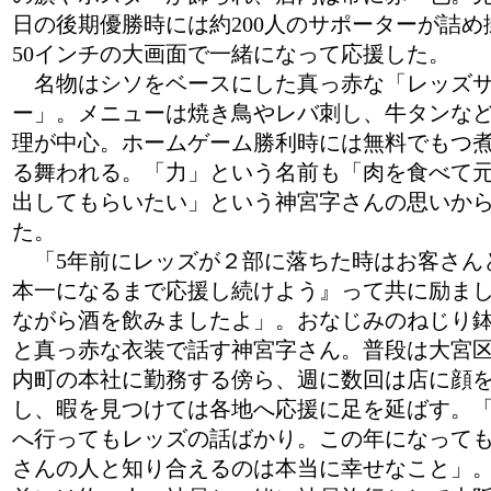
日の後期優勝時には約200人のサポーターが詰め
50インチの大画面で一緒になって応援した。
名物はシソをベースにした真っ赤な「レッズ
ー」。メニューは焼き鳥やレバ刺し、牛タンな
理が中心。ホームゲーム勝利時には無料でもつ
る舞われる。「力」という名前も「肉を食べて
出してもらいたい」という神宮字さんの思いか
た。
「5年前にレッズが２部に落ちた時はお客さん
本一になるまで応援し続けよう』って共に励ま
ながら酒を飲みましたよ」。おなじみのねじり
と真っ赤な衣装で話す神宮字さん。普段は大宮
内町の本社に勤務する傍ら、週に数回は店に顔
し、暇を見つけては各地へ応援に足を延ばす。
へ行ってもレッズの話ばかり。この年になって
さんの人と知り合えるのは本当に幸せなこと」