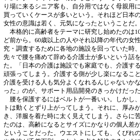
り場に来るシニア客も、自分用ではなく母親用
買っていくケースが多いという。それほど日本
女性の意識は若く、元気になったということだ
本格的に高齢者をテーマに研究し始めたのは1
ど前から。60歳以上の人やそれ以降の年代の女
究・調査するために各地の施設を回っていた時
先々で腰を痛めて辞める介護士が多いという話
た。「日本の介護は施設でも家庭でも、介護す
頑張ってしまう。介護する側が少し楽になるこ
介護を受ける人も気分よくなれるんじゃないか
った」のが、サポート用品開発のきっかけだっ
腰を保護するにはベルトが一番いい。しかし
トは動くとずり上がってしまう。それに、厚み
き、洋服を着た時に太く見えてしまう。さらに
たのは、高齢になるとサイズにかなりの個人差
ということだった。ウエストにしても、くびれ