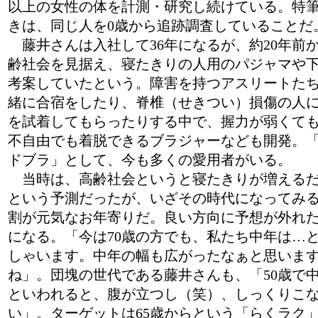
以上の女性の体を計測・研究し続けている。特
きは、同じ人を0歳から追跡調査していることだ
藤井さんは入社して36年になるが、約20年前
齢社会を見据え、寝たきりの人用のパジャマや
考案していたという。障害を持つアスリートた
緒に合宿をしたり、脊椎（せきつい）損傷の人
を試着してもらったりする中で、握力が弱くて
不自由でも着脱できるブラジャーなども開発。
ドブラ」として、今も多くの愛用者がいる。
当時は、高齢社会というと寝たきりが増える
という予測だったが、いざその時代になってみる
割が元気なお年寄りだ。良い方向に予想が外れ
になる。「今は70歳の方でも、私たち中年は…
しゃいます。中年の幅も広がったなぁと思いま
ね」。団塊の世代である藤井さんも、「50歳で
といわれると、腹が立つし（笑）、しっくりこ
い」。ターゲットは65歳からという「らくラク