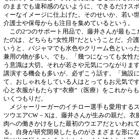
のままでも違和感のないように、できるだけス
ィーなイメージに仕上げた。そのせいか、若い
介護士や保母からも注目を集めているという。
この2つのサポート用品で、藤井さんが最もこ
たのは、どちらも“女性用”だということだ。介
いうと、パジャマでも水色やクリーム色といっ
兼用の物が多い。でも、「幾つになっても女性
う意識は大切。それが若さや元気につながりま
講演する機会も多いが、必ずこう話す。「施設
て、おしゃれをしている人はとってもお元気で
心と衣服がもたらす“衣療”（医療）をこれから
いくつもりだ。
メジャーリーガーのイチロー選手も愛用する
ツウエアCW－Xは、藤井さんが生みの親だ。衣
肉への働きかけをした最初のウエアだといわれ
る。自身が研究開発したものがさまざまな形に