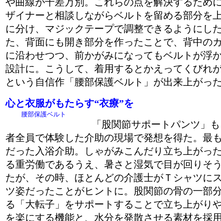
や曲線が千差万別。これらの点を解決するため
ザイナーと相談しながらベルトを留める部分を上
に分け、マジックテープで調整できるようにし
た、背面にも開き部分を作ったことで、背中の
に沿わせつつ、前かがみになってもベルトが浮
設計に。こうして、着用するとかえってくびれ
という自信作「腰部保護ベルト」が出来上がっ
心と衣服がもたらす“衣療”を
腰部保護ベルト
「股関節サポートパンツ」も
者全員で体験した介助の現場で発想を得た。最
だった入浴介助。しゃがみこんだり立ち上がっ
る重労働であるうえ、暑さと湿気で目が回りそ
たが、その時、ほとんどの介護士がＴシャツに
ツ姿だったことがヒントに。股関節の骨の一部
る「大転子」をサポートすることで立ち上がり
を楽にする機能と、水分を発散させる素材を採