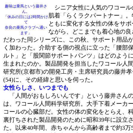
趣味は乗馬という藤井さ
シニア女性に人気のワコール
ん。
肌着「らくラクパートナー」。
「休みの日には2時間かけ
て
ともに変化する女性の体をサポ
奈良の乗馬クラブへ通い
ながら、どこまでも着心地の良
ます」
だわった同シリーズに、この秋、サポート用品
く加わった。介助する側の視点に立った「腰部
ルト」と「股関節サポートパンツ」はどのよう
生まれたのか。製品開発を担当したワコール人
研究所(京都市)の開発工房・主席研究員の藤井孝
(54)に、その経緯と思いを伺った。
女性らしさ、いつまでも
「人間がおもしろいんです」という藤井さん
は、ワコール人間科学研究所。大手下着メーカ
コールの心臓部だ。女性の体の変化をとらえ、
裏打ちされた製品開発のために昭和39年に設立
た。以来40年間、赤ちゃんから高齢者まで約3万5