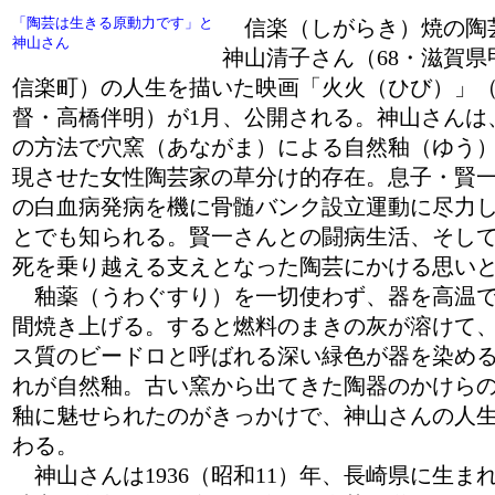
「陶芸は生きる原動力です」と
信楽（しがらき）焼の陶
神山さん
神山清子さん（68・滋賀県
信楽町）の人生を描いた映画「火火（ひび）」
督・高橋伴明）が1月、公開される。神山さんは
の方法で穴窯（あながま）による自然釉（ゆう
現させた女性陶芸家の草分け的存在。息子・賢
の白血病発病を機に骨髄バンク設立運動に尽力
とでも知られる。賢一さんとの闘病生活、そし
死を乗り越える支えとなった陶芸にかける思いと
釉薬（うわぐすり）を一切使わず、器を高温
間焼き上げる。すると燃料のまきの灰が溶けて
ス質のビードロと呼ばれる深い緑色が器を染め
れが自然釉。古い窯から出てきた陶器のかけら
釉に魅せられたのがきっかけで、神山さんの人
わる。
神山さんは1936（昭和11）年、長崎県に生ま