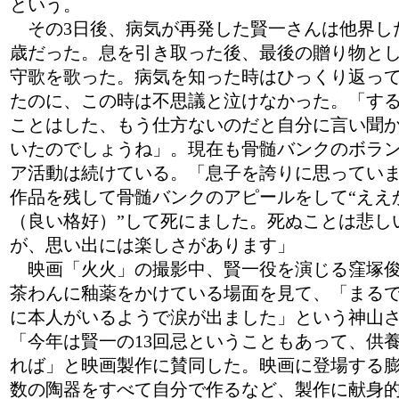
という。
その3日後、病気が再発した賢一さんは他界した
歳だった。息を引き取った後、最後の贈り物と
守歌を歌った。病気を知った時はひっくり返っ
たのに、この時は不思議と泣けなかった。「す
ことはした、もう仕方ないのだと自分に言い聞
いたのでしょうね」。現在も骨髄バンクのボラ
ア活動は続けている。「息子を誇りに思ってい
作品を残して骨髄バンクのアピールをして“ええ
（良い格好）”して死にました。死ぬことは悲し
が、思い出には楽しさがあります」
映画「火火」の撮影中、賢一役を演じる窪塚
茶わんに釉薬をかけている場面を見て、「まる
に本人がいるようで涙が出ました」という神山
「今年は賢一の13回忌ということもあって、供
れば」と映画製作に賛同した。映画に登場する
数の陶器をすべて自分で作るなど、製作に献身