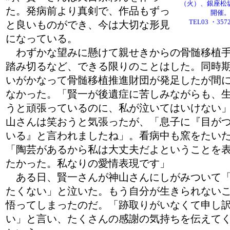
（火）、銀座松
た。発病前より真剣で、作品もずっ
開催
TEL03 ・357
と良いものができ、今は大切な形見
になっている。
わずかな望みに懸けて親せきからの骨髄移植
踏み切るなど、できる限りのことはした。同時
いがかなって骨髄移植推進財団が発足したが間
なかった。「賢一が後遺症に苦しみながらも、
うと頑張っているのに、私が泣いてはいけない
山さんは笑おうと気張ったが、「息子に『目が
いる』と言われましたね」。看病中も窯をたい
「陶芸があるから私は大丈夫だよということを
たかった。私なりの愛情表現です」
ある日、賢一さんが神山さんにしがみついて
たくない」と泣いた。もう自分が生きられない
悟ってしまったのだ。「跡取りがいなくて申し
い」と言い、たくさんの感謝の気持ちを伝えて