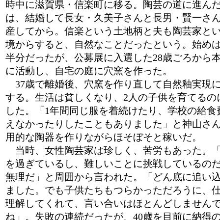
時中に滋賀県・信楽町に移る。陶芸の道に進ん
は、結婚して長女・久美子さんと長男・賢一さ
産してから。信楽という土地柄と夫も陶芸家と
境からすると、自然なことだったという。始め
半分だったが、公募展に入選した28歳ごろから
に活動し、自宅の庭に穴窯を作った。
37歳で離婚後、穴窯を作り直して自然釉実現
する。生活は貧しくなり、2人の子供を育てるの
した。「1年間同じ服を着続けたり、学校の給食
えなかったりしたこともありました」と神山さ
用的な陶器を作りながらほそぼそと稼いだ。
当時、女性陶芸家は珍しく、苦労もあった。「
を過ぎているし、難しいことに挑戦しているの
無理だ」と周囲から言われた。「どん底に追い
ました。でも子供たちもつらかっただろうに、
理解してくれて、言い合いはほとんどしません
ね」。失敗の連続だったが、40歳を目前に納得