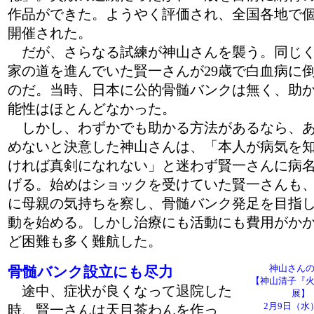
作品ができた。ようやく評価され、全国各地で
開催された。
だが、さらなる試練が神山さんを襲う。同じ
家の道を進んでいた賢一さんが29歳で白血病に
のだ。当時、日本に公的骨髄バンクは無く、助
能性はほとんどなかった。
しかし、わずかでも助かる方法があるなら、
めないと決意した神山さんは、「本人が病気を
ければ真剣になれない」と迷わず賢一さんに病
げる。始めはショックを受けていた賢一さんも
に母親の気持ちを察し、骨髄バンク発足を目指
動を始める。しかし治療にも活動にも費用がか
ど困難も多く難航した。
神山さん
骨髄バンク設立にも尽力
【神山清子『
途中、症状が良くなって退院した
展】
2月9日（水）
時、賢一さんは天目茶わんを作っ