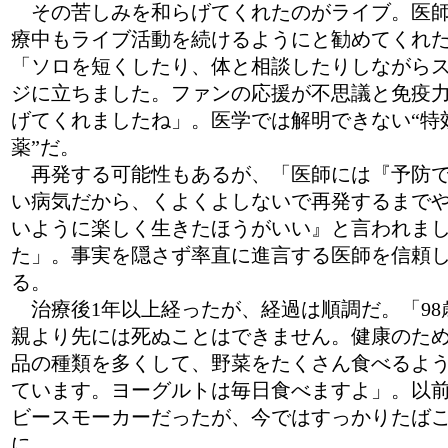
その苦しみを和らげてくれたのがライブ。医
療中もライブ活動を続けるようにと勧めてくれ
「ソロを短くしたり、体と相談したりしながら
ジに立ちました。ファンの応援が不思議と免疫
げてくれましたね」。医学では解明できない“特
薬”だ。
再発する可能性もあるが、「医師には『予防
い病気だから、くよくよしないで再発するまで
いように楽しく生きたほうがいい』と言われま
た」。事実を隠さず率直に進言する医師を信頼
る。
治療後1年以上経ったが、経過は順調だ。「98
親より先には死ぬことはできません。健康のた
品の種類を多くして、野菜をたくさん食べるよ
ています。ヨーグルトは毎日食べますよ」。以
ビースモーカーだったが、今ではすっかりたば
に。