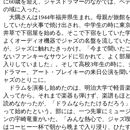
に60歳を迎え、ジャズドラマーのなかでは、ベ
の域に入った。
大隅さんは1944年福井県生まれ。母親が旅館
していたが火事で焼け出され、中学生の時に東
井草で下宿屋を始める。そこで下宿をしていた
よくオーディオ機器でジャズの名盤を流してい
が、ジャズに触れたきっかけ。「今まで聞いた
ないファンキーなサウンドに引かれて、よく部
入りしていました」。そして高校3年生の時に、
ドラマー、アート・ブレイキーの来日公演を聞
ャズのとりこに。
ドラムを演奏し始めたのは、明治大学で軽音
入ってから。それまで楽器も弾けず、楽譜もほ
読めなかったが、「ドラムならたたけるだろう
って始めたという。部には、一つ先輩にミュー
ンの宇崎竜童がいた。「みんな熱心で、ジャズ
はコーヒー一杯で朝から晩まで入り浸り、ひた