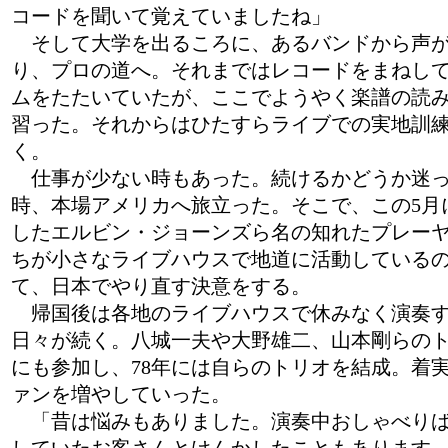
コードを聞いて覚えていましたね」
そして大学を出るころに、あるバンドから声
り、プロの道へ。それまではレコードをまねし
ムをたたいていたが、ここでようやく楽譜の読
習った。それからはひたすらライブでの実地訓
く。
仕事が少ない時もあった。続けるかどうか迷
時、本場アメリカへ旅立った。そこで、この5月
したエルビン・ジョーンズら名の知れたプレー
ちが小さなライブハウスで地道に活動している
て、日本でやり直す決意をする。
帰国後は各地のライブハウスで休みなく演奏
日々が続く。八城一夫や大野雄二、山本剛らの
にも参加し、78年には自らのトリオを結成。着
ァンを増やしていった。
「昔は悩みもありました。演奏中おしゃべり