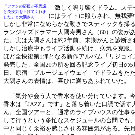
「ファンの応援が不思議
激しく鳴り響くドラム。ステ
と免疫力を上げてくれま
にはライトに照らされ、無我夢
した」と大隅さん
しかし非常になめらかな動きでスティックを操
ランジャズドラマー大隅寿男さん（60）の姿が
た。実は大隅さんは約2年前、末期がんと診断さ
しかし治療中もライブ活動を続け、病気を克服
ほど全快後第1弾となる新作アルバム「リジョイ
発売した。全国20カ所を回る記念ライブ初日の5月
日、原宿「ブルージェイウェイ」でドラムをた
大隅さんの表情は、喜びに満ちあふれていた。
「気分や会う人で香水を使い分けています。
香水は『JAZZ』です」と落ち着いた口調で話す
ん。全国ツアーと、通常のライブハウスの仕事
して行うという多忙なスケジュールの合間でも
中と同じく余裕を感じさせる雰囲気がある。先月