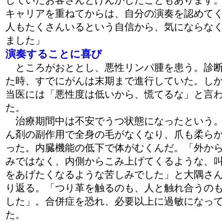
していたお客さんとけんかしたこともあります
キャリアを重ねてからは、自分の演奏を認めて
人もたくさんいるという自信から、気にならな
ました」
演奏することに喜び
ところがおととし、悪性リンパ腫を患う。診
た時、すでにがんは末期まで進行していた。し
当医には「悪性度は低いから、慌てるな」と言
た。
治療期間中は不安でうつ状態になったという
ん剤の副作用で全身の毛がなくなり、爪も柔ら
った。内臓機能の低下で体がむくんだ。「外か
みではなく、内側からこみ上げてくるような、
をあげたくなるような苦しみでした」と大隅さ
り返る。「つり革を触るのも、人と触れ合うの
した」。合併症を恐れ、必要以上に過敏になっ
た。