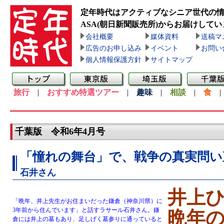
定年時代はアクティブなシニア世代の
ASA(朝日新聞販売所)
からお届けしてい
会社概要
媒体資料
送稿マ
広告のお申し込み
イベント
お問い
個人情報保護方針
サイトマップ
旅行
|
おすすめ特選ツアー
|
趣味
|
相談
|
食
千葉版 令和6年4月号
「憧れの舞台」で、戦争の真実問い
石井さん
井上ひ
「晩年、井上先生がお住まいだった鎌倉（神奈川県）に
3年前から住んでいます」と話すラサール石井さん。鎌
晩年
倉には井上の墓もあり、足しげく墓参りに通っていると