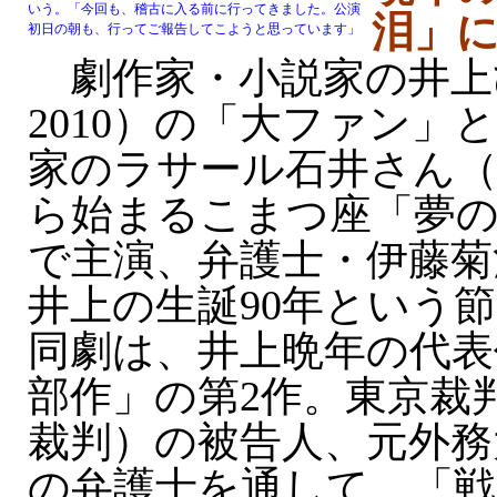
いう。「今回も、稽古に入る前に行ってきました。公演
泪」
初日の朝も、行ってご報告してこようと思っています」
劇作家・小説家の井上ひ
2010）の「大ファン」
家のラサール石井さん（
ら始まるこまつ座「夢
で主演、弁護士・伊藤菊
井上の生誕90年という
同劇は、井上晩年の代表
部作」の第2作。東京裁
裁判）の被告人、元外務
の弁護士を通して、「戦