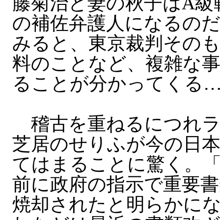
藤菊治と妻の秋子はA級
の補佐弁護人になるの
みると、東京裁判その
料のことなど、複雑な
ることが分かってくる
稽古を重ねるにつれラ
芝居のせりふが今の日
てはまることに驚く。
前に政府の指示で重要
焼却されたと明らかに