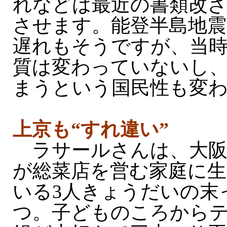
れなどは最近の書類改
させます。能登半島地震
遅れもそうですが、当
質は変わっていないし
まうという国民性も変
上京も“すれ違い”
ラサールさんは、大阪
が総菜店を営む家庭に生
いる3人きょうだいの末
つ。子どものころから