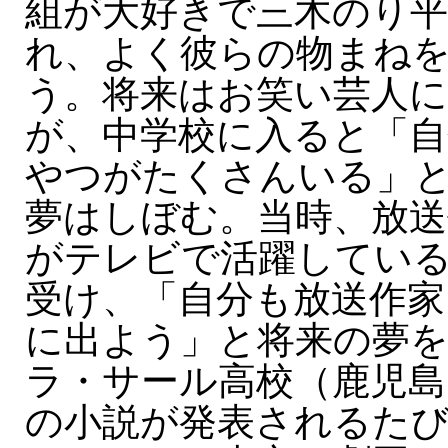
組が大好きで三木のり平
れ、よく彼らの物まね
う。将来はお笑い芸人
が、中学校に入ると「自
やつがたくさんいる」
夢はしぼむ。当時、放送
がテレビで活躍してい
受け、「自分も放送作
に出よう」と将来の夢を
ラ・サール高校（鹿児島
の小説が発表されるたび