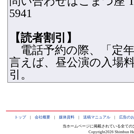
問い合わせはこまつ座 Tel
5941
【読者割引】
電話予約の際、「定年
言えば、昼公演の入場料を
引。
トップ
|
会社概要
|
媒体資料
|
送稿マニュアル
|
広告の
当ホームページに掲載されている全ての
Copyright
2026 Shimbun Hen