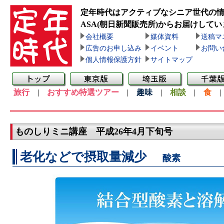
定年時代はアクティブなシニア世代の
ASA(朝日新聞販売所)
からお届けしてい
会社概要
媒体資料
送稿マ
広告のお申し込み
イベント
お問い
個人情報保護方針
サイトマップ
旅行
|
おすすめ特選ツアー
|
趣味
|
相談
|
食
ものしりミニ講座 平成26年4月下旬号
老化などで摂取量減少
酸素