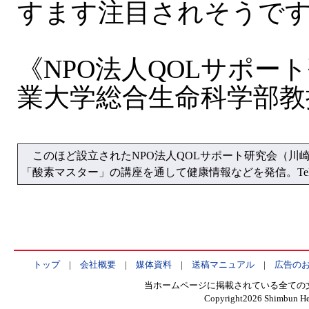
すます注目されそうで
《NPO法人QOLサポー
業大学総合生命科学部教
このほど設立されたNPO法人QOLサポート研究会（川
「酸素マスター」の講座を通して健康情報などを発信。Tel.0
トップ
|
会社概要
|
媒体資料
|
送稿マニュアル
|
広告の
当ホームページに掲載されている全ての
Copyright
2026 Shimbun Hen