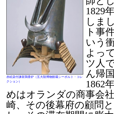
師とし
182
しま
ト事
いう
よっ
ツ人
ん帰国
赤絵染付諫鼓鶏香炉（五大陸博物館蔵シーボルト・コレ
186
クション）
めはオランダの商事会
崎、その後幕府の顧問と