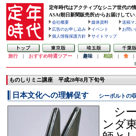
定年時代はアクティブなシニア世代の
ASA(朝日新聞販売所)
からお届けしてい
会社概要
媒体資料
送稿マ
広告のお申し込み
イベント
お問い
個人情報保護方針
サイトマップ
旅行
|
おすすめ特選ツアー
|
趣味
|
相談
|
食
ものしりミニ講座 平成28年8月下旬号
日本文化への理解促す
シーボルトの
シー
ンダ