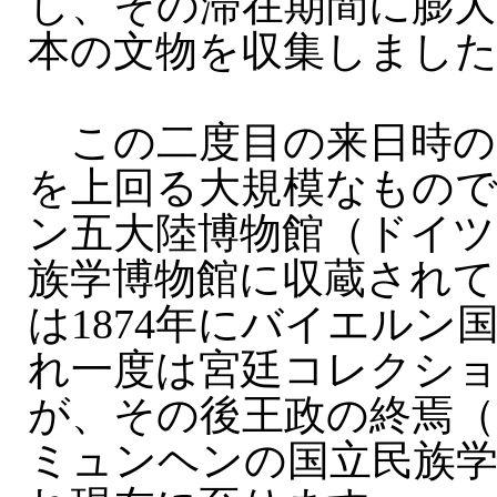
し、その滞在期間に膨
本の文物を収集しまし
この二度目の来日時の収
を上回る大規模なもの
ン五大陸博物館（ドイツ
族学博物館に収蔵され
は1874年にバイエルン
れ一度は宮廷コレクシ
が、その後王政の終焉（
ミュンヘンの国立民族学