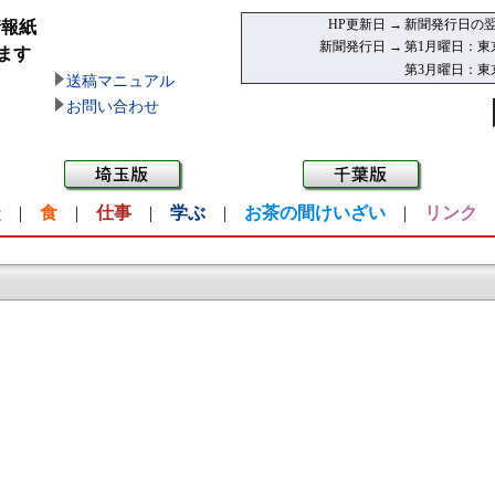
HP更新日 →
新聞発行日の翌
情報紙
新聞発行日 →
第1月曜日：東
ます
第3月曜日：東
送稿マニュアル
お問い合わせ
談
|
食
|
仕事
|
学ぶ
|
お茶の間けいざい
|
リンク