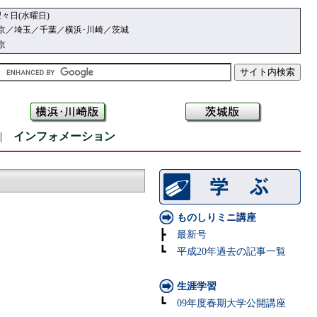
々日(水曜日)
京／埼玉／千葉／横浜･川崎／茨城
京
|
インフォメーション
ものしりミニ講座
┣
最新号
┗
平成20年過去の記事一覧
生涯学習
┗
09年度春期大学公開講座