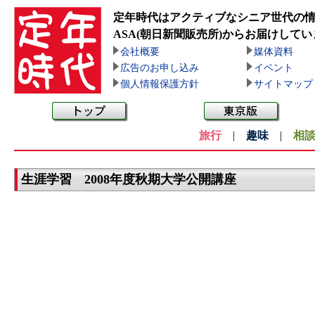
定年時代はアクティブなシニア世代の
ASA(朝日新聞販売所)
からお届けしてい
会社概要
媒体資料
広告のお申し込み
イベント
個人情報保護方針
サイトマップ
旅行
|
趣味
|
相
生涯学習 2008年度秋期大学公開講座