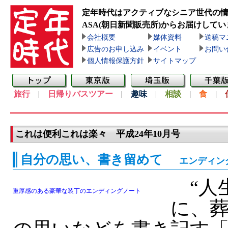
定年時代はアクティブなシニア世代の
ASA(朝日新聞販売所)
からお届けしてい
会社概要
媒体資料
送稿マ
広告のお申し込み
イベント
お問い
個人情報保護方針
サイトマップ
旅行
|
日帰りバスツアー
|
趣味
|
相談
|
食
|
これは便利これは楽々 平成24年10月号
自分の思い、書き留めて
エンディン
“人
重厚感のある豪華な装丁のエンディングノート
に、