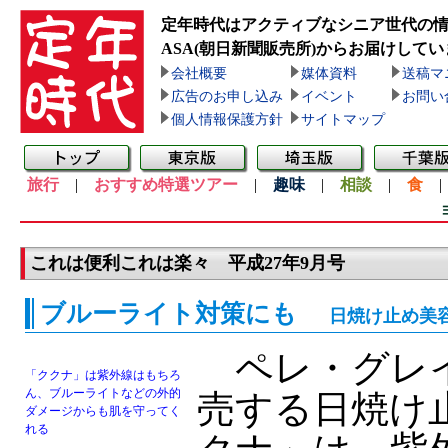
定年時代はアクティブなシニア世代の
ASA(朝日新聞販売所)
からお届けしてい
会社概要
媒体資料
送稿マ
広告のお申し込み
イベント
お問い
個人情報保護方針
サイトマップ
旅行
|
おすすめ特選ツアー
|
趣味
|
相談
|
食
これは便利これは楽々 平成27年9月号
ブルーライト対策にも
日焼け止め美
ペレ・グレイ
「ククナ」は紫外線はもちろ
ん、ブルーライトなどの外的
売する日焼け
ダメージからも肌を守ってく
れる