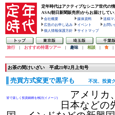
定年時代はアクティブなシニア世代の
ASA(朝日新聞販売所)
からお届けしてい
会社概要
媒体資料
送稿マ
広告のお申し込み
イベント
お問い
個人情報保護方針
サイトマップ
旅行
|
おすすめ特選ツアー
|
趣味
|
相談
|
食
お茶の間けいざい 平成21年2月上旬号
売買方式変更で黒字も
不況、投資ク
アメリカ、
皆で楽しく投資銘柄を検討(イメージ)
日本などの