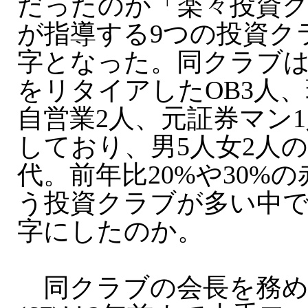
だったのが「楽々投資
が指導する9つの投資ク
字となった。同クラブ
をリタイアしたOB3人、
自営業2人、元証券マン1
しており、男5人女2人の
代。前年比20%や30%
う投資クラブが多い中
字にしたのか。
同クラブの会長を務め