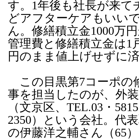
す。1年後も社長が来て
どアフターケアもいい
ん。修繕積立金1000万
管理費と修繕積立金は1戸
円のまま値上げせずに
この目黒第7コーポの
事を担当したのが、外装
（文京区、TEL.03・581
2350）という会社。代
の伊藤洋之輔さん（65）は