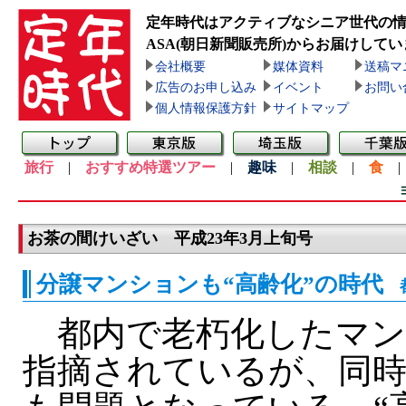
定年時代はアクティブなシニア世代の
ASA(朝日新聞販売所)
からお届けしてい
会社概要
媒体資料
送稿マ
広告のお申し込み
イベント
お問い
個人情報保護方針
サイトマップ
旅行
|
おすすめ特選ツアー
|
趣味
|
相談
|
食
お茶の間けいざい 平成23年3月上旬号
分譲マンションも“高齢化”の時代
都
都内で老朽化したマン
指摘されているが、同時