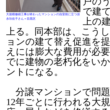
戸の
で建て
大規模修繕工事が終わったマンションの自室前に立つ須
上の建
永玞佐子さん＝目黒区
上る。同本部は、こう
ョンの建て替え促進を
えには膨大な費用が必
でに建物の老朽化をい
ントになる。
分譲マンションで問題
12年ごとに行われる大