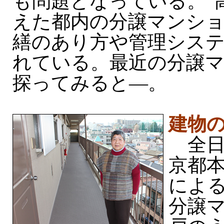
も問題となっている。“
えた都内の分譲マンシ
繕のあり方や管理シス
れている。最近の分譲
探ってみると—。
建物
全日
京都
によ
分譲マ