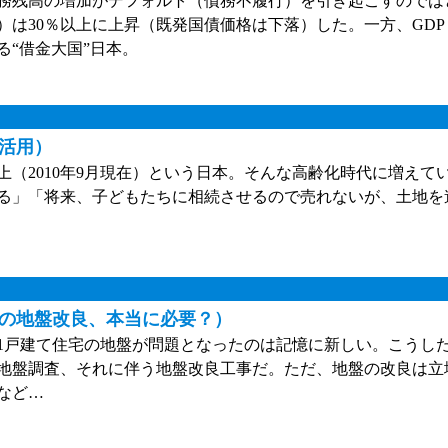
務残高の増加がデフォルト（債務不履行）を引き起こすのでは
）は30％以上に上昇（既発国債価格は下落）した。一方、GDP
“借金大国”日本。
活用）
上（2010年9月現在）という日本。そんな高齢化時代に増えて
る」「将来、子どもたちに相続させるので売れないが、土地を
その地盤改良、本当に必要？）
戸建て住宅の地盤が問題となったのは記憶に新しい。こうし
地盤調査、それに伴う地盤改良工事だ。ただ、地盤の改良は立
など…