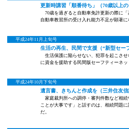
更新時講習「順番待ち」（70歳以上
70歳を過ぎると自動車免許更新の際に「
自動車教習所の受け入れ能力不足が顕著に
平成24年11月上旬号
生活の再生、民間で支援（“新型セー
生活保護に陥らせない、犯罪を起こさせ
に資金を援助する民間版セーフティーネッ
平成24年10月下旬号
遺言書、きちんと作成を（三井住友信
家庭裁判所への調停・審判件数など相続
ことが大事です」と話すのは、相続問題に
だ。