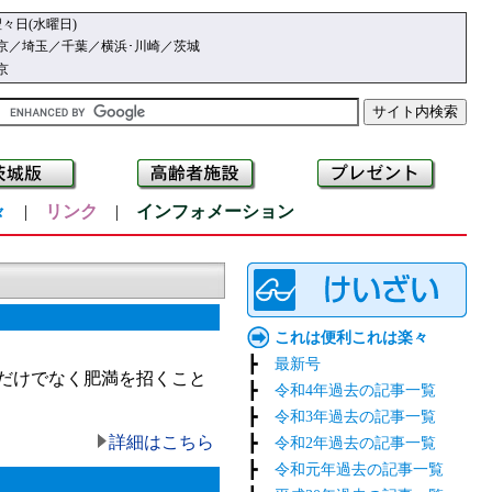
々日(水曜日)
京／埼玉／千葉／横浜･川崎／茨城
京
々
|
リンク
|
インフォメーション
これは便利これは楽々
┣
最新号
だけでなく肥満を招くこと
┣
令和4年過去の記事一覧
┣
令和3年過去の記事一覧
詳細はこちら
┣
令和2年過去の記事一覧
┣
令和元年過去の記事一覧