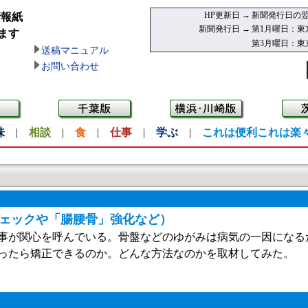
HP更新日 →
新聞発行日の翌
情報紙
新聞発行日 →
第1月曜日：東
ます
第3月曜日：東
送稿マニュアル
お問い合わせ
味
|
相談
|
食
|
仕事
|
学ぶ
|
これは便利これは楽
ェックや「腸腰骨」強化など）
事が関心を呼んでいる。骨盤などのゆがみは病気の一因になる
ったら矯正できるのか。どんな方法なのかを取材してみた。