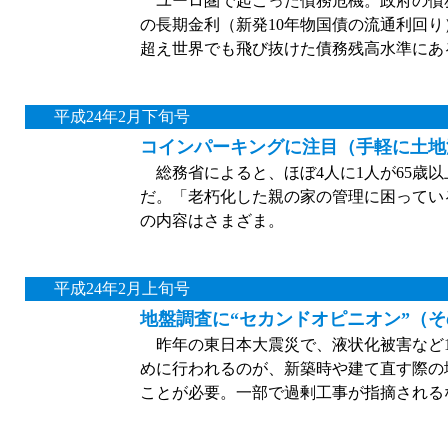
ユーロ圏で起こった債務危機。政府の債
の長期金利（新発10年物国債の流通利回り
超え世界でも飛び抜けた債務残高水準にある
平成24年2月下旬号
コインパーキングに注目（手軽に土地
総務省によると、ほぼ4人に1人が65歳以
だ。「老朽化した親の家の管理に困ってい
の内容はさまざま。
平成24年2月上旬号
地盤調査に“セカンドオピニオン”（
昨年の東日本大震災で、液状化被害など1
めに行われるのが、新築時や建て直す際の
ことが必要。一部で過剰工事が指摘される