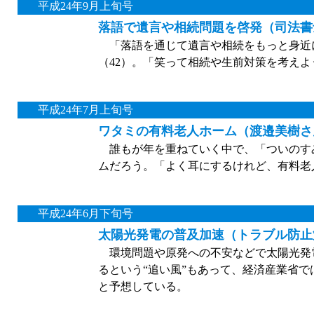
平成24年9月上旬号
落語で遺言や相続問題を啓発（司法書
「落語を通じて遺言や相続をもっと身近
（42）。「笑って相続や生前対策を考え
平成24年7月上旬号
ワタミの有料老人ホーム（渡邉美樹さ
誰もが年を重ねていく中で、「ついのす
ムだろう。「よく耳にするけれど、有料老
平成24年6月下旬号
太陽光発電の普及加速（トラブル防止
環境問題や原発への不安などで太陽光発
るという“追い風”もあって、経済産業省では
と予想している。