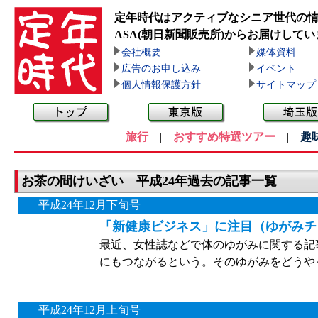
定年時代はアクティブなシニア世代の
ASA(朝日新聞販売所)
からお届けしてい
会社概要
媒体資料
広告のお申し込み
イベント
個人情報保護方針
サイトマップ
旅行
|
おすすめ特選ツアー
|
趣
お茶の間けいざい 平成24年過去の記事一覧
平成24年12月下旬号
「新健康ビジネス」に注目（ゆがみチ
最近、女性誌などで体のゆがみに関する記
にもつながるという。そのゆがみをどうや
平成24年12月上旬号