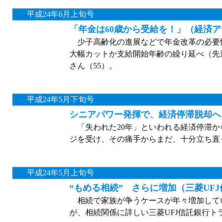
平成24年6月上旬号
「年金は60歳から受給を！」（経済
少子高齢化の進展などで年金改革の必要
大幅カットか支給開始年齢の繰り延べ（先
さん（55）。
平成24年5月下旬号
シニアパワー発揮で、経済停滞脱却へ
「失われた20年」といわれる経済停滞か
ジを受け、その痛手からまだ、十分立ち直
平成24年5月上旬号
“もめる相続” さらに増加（三菱UF
相続で家族が争うケースが年々増加して
が、相続関係に詳しい三菱UFJ信託銀行ト