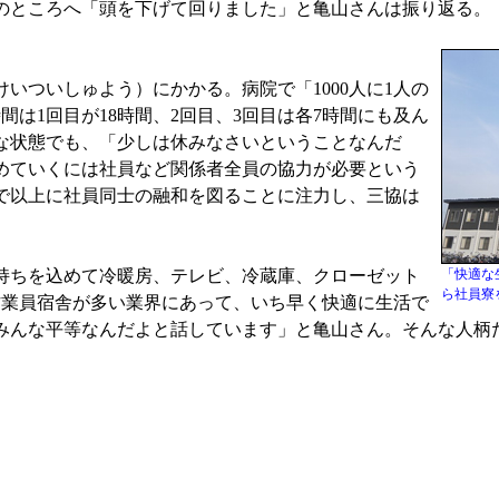
のところへ「頭を下げて回りました」と亀山さんは振り返る。
ついしゅよう）にかかる。病院で「1000人に1人の
は1回目が18時間、2回目、3回目は各7時間にも及ん
な状態でも、「少しは休みなさいということなんだ
めていくには社員など関係者全員の協力が必要という
で以上に社員同士の融和を図ることに注力し、三協は
持ちを込めて冷暖房、テレビ、冷蔵庫、クローゼット
「快適な
ら社員寮
作業員宿舎が多い業界にあって、いち早く快適に生活で
みんな平等なんだよと話しています」と亀山さん。そんな人柄