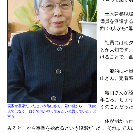
土木建築現場
備員を派遣す
約150人から
社員には朝夕
とが大切です
けることで、
一般的に社員
山さん。定着
亀山さんが経営
年ごろ。ちょ
実家が農家だったという亀山さん。若い頃から、「勤め
くのことだっ
人ではなく、自分で何かやってみたいと思っていた」と
言う
体が弱かった
みると一から事業を始めるという段階だった。それまで夫