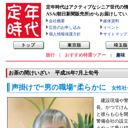
定年時代はアクティブなシニア世代の
ASA(朝日新聞販売所)
からお届けしてい
会社概要
媒体資料
広告のお申し込み
イベント
個人情報保護方針
サイトマップ
旅行
|
おすすめ特選ツアー
|
趣味
お茶の間けいざい 平成26年7月上旬号
声掛けで“男の職場”柔らかに
女性社
建設現場や警備
長。かつてけ
と彼らも心を開
警備会社の設
うやって乗り