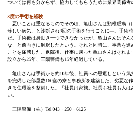
ついては何も分からず、協力してもらうために業界関係者
3度の手術を経験
悪いことは重なるものでその頃、亀山さんは頸椎腫瘍（けい
珍しい病気」と診断され3回の手術を行うことに—。手術時間
だ。手術後は身動き一つできなかったが、亀山さんはそん
な」と前向きに解釈したという。それと同時に、事業を進
ことを痛感した。退院後、仕事に戻った亀山さんはそれま
設立から25年、三陽警備も15年経過している。
亀山さんは手術から約10年後、社員への恩返しという気
を完備した部屋数160室の寮と事務所を建築した。劣悪な
きる住環境を整備した。「社員は家族。社長も社員も人は
い。
三陽警備（株）Tel.043・250・6125