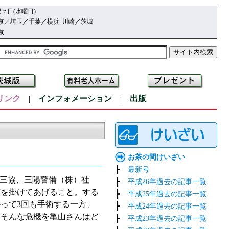
々日(水曜日)
京／埼玉／千葉／横浜･川崎／茨城
京
リンク
|
インフォメーション
|
出版
お茶の間けいざい
┣
最新号
）三協、三陽警備（株）社
┣
平成26年過去の記事一覧
声を掛けてあげること。する
┣
平成25年過去の記事一覧
って3回も手術する一方、
┣
平成24年過去の記事一覧
。そんな危機を亀山さんはど
┣
平成23年過去の記事一覧