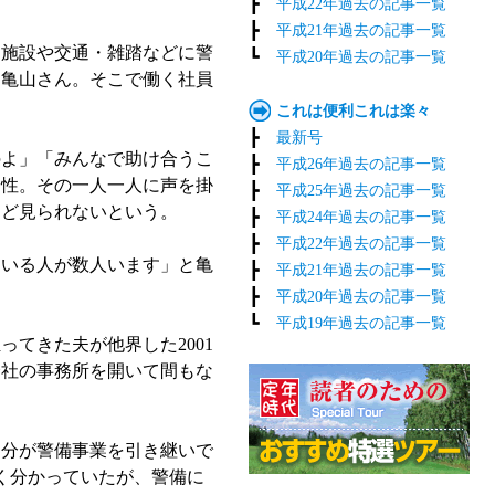
┣
平成22年過去の記事一覧
┣
平成21年過去の記事一覧
施設や交通・雑踏などに警
┗
平成20年過去の記事一覧
る亀山さん。そこで働く社員
これは便利これは楽々
┣
最新号
よ」「みんなで助け合うこ
┣
平成26年過去の記事一覧
男性。その一人一人に声を掛
┣
平成25年過去の記事一覧
んど見られないという。
┣
平成24年過去の記事一覧
┣
平成22年過去の記事一覧
ている人が数人います」と亀
┣
平成21年過去の記事一覧
┣
平成20年過去の記事一覧
┗
平成19年過去の記事一覧
てきた夫が他界した2001
会社の事務所を開いて間もな
分が警備事業を引き継いで
く分かっていたが、警備に