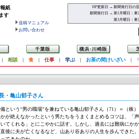
HP更新日 →
新聞発行日の翌
情報紙
新聞発行日 →
第1月曜日：東
ます
第3月曜日：東
送稿マニュアル
お問い合わせ
|
相談
|
食
|
仕事
|
学ぶ
|
お茶の間けいざい
|
長・亀山郁子さん
という“男の職場”を兼ねている亀山郁子さん（71）＝（株
んかが絶えなかったという男たちをうまくまとめるコツは、「
いてくれる」とにこやかに話す。しかし、過去には難病にかか
立直後に夫が亡くなるなど、山あり谷ありの人生を歩んできた
切ってきたのか。