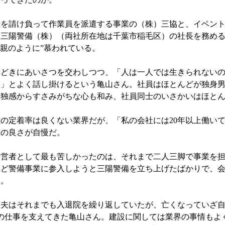
を請け負って作業員を派遣する事業の（株）三協と、イベント
る三陽警備（株）（両社所在地は千葉市稲毛区）の社長を務め
“母親のように”慕われている。
どきにあいさつを交わしつつ、「人は一人では生きられないの
よ」とよく話し掛けるという亀山さん。社員はほとんどが独身
孤独感からすさみがちな心も和み、社員同士のいさかいはほと
の定着率は良くない業界だが、「私の会社には20年以上働い
率の良さが自慢だ。
者として最も苦しかったのは、それまで二人三脚で事業を担っ
うど警備事業に参入しようと三陽警備を立ち上げたばかりで、
た。
夫はそれまでも入退院を繰り返していたが、亡くなっていざ自
の仕事を支えてきた亀山さん。建設に関しては業界の事情もよ