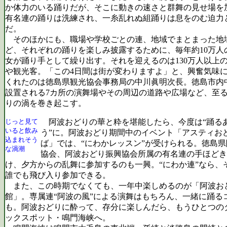
か体力のいる踊りだが、そこに動きの速さと群舞の見せ場を
有名連の踊りは洗練され、一糸乱れぬ組踊りは息をのむ迫力
だ。
そのほかにも、職場や学校ごとの連、地域でまとまった地
ど、それぞれの踊りを楽しみ披露するために、毎年約10万人
女が踊り手として繰り出す。それを迎えるのは130万人以上
や観光客。「この4日間は街が変わりますよ」と、興奮気味
くれたのは徳島県観光協会事務局の中川眞明次長。徳島市内
設置される7カ所の演舞場やその周辺の道路や広場など、至
りの渦を巻き起こす。
じっと見て
阿波おどりの華と粋を堪能したら、今度は“踊る
いると飲み
う”に。阿波おどり期間中のイベント「アスティお
込まれそう
ば」では、“にわかレッスン”が受けられる。徳島
な渦潮
協会、阿波おどり振興協会所属の有名連の手ほどき
け、夕方からの乱舞に参加するのも一興。“にわか連”なら、
誰でも飛び入り参加できる。
また、この時期でなくても、一年中楽しめるのが「阿波お
館」。専属連“阿波の風”による演舞はもちろん、一緒に踊る
も。阿波おどりに酔って、存分に楽しんだら、もうひとつの
ックスポット・鳴門海峡へ。