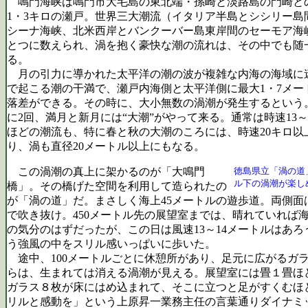
鳴門海峡は鳴門市大毛島の東北端・孫崎と淡路島の門崎と
1・3キロの瀬戸。世界三大潮流（イタリア半島とシシリー島
シーナ海峡、北米西岸とバンクーバー島東岸間のセーモア海
とつに数えられ、渦を抱く豪快な潮の流れは、その中でも随
る。
月の引力に導かれた太平洋の潮の波が複雑な内海の海域に
で起こる潮の干満で、瀬戸内海側と太平洋側に最大1・7メー
落差ができる。その時に、大小無数の渦潮が発生するという
に2回、満月と新月には“大潮”がやって来る。通常は時速13～
ほどの潮流も、特に春と秋の大潮のころには、時速20キロ以
り、渦も直径20メートル以上にもなる。
この渦潮の真上に架かるのが「大鳴門
徳島県立「渦の道
ル下の渦潮が楽し
橋」。その橋げた空間を利用して造られたの
が「渦の道」だ。まさしく海上45メートルの遊歩道。両側面
で吹き抜け。450メートル先の展望室までは、晴れていれば
の気分のはずだったが、この日は風速13～14メートルはあろ
う強風の中をスリル感いっぱいに歩いた。
途中、100メートルごとに休憩所があり、足元に広がるガ
らは、生まれては消える渦潮が見える。展望室には畳１畳ほ
ガラス８枚が床にはめ込まれて、そこに立つと足がすくむほ
リルと感動を」という上原昇一業務主任の言葉通りダイナミ