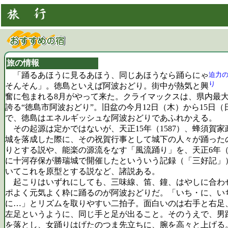
旅の情報
「踊るあほうに見るあほう、同じあほうなら踊らにゃ
迫力
り
そんそん」。徳島といえば阿波おどり。街中が熱気と興
奮に包まれる8月がやって来た。クライマックスは、県内最
誇る“徳島市阿波おどり”。旧盆の今月12日（木）から15日（
で、徳島はエネルギッシュな阿波おどりであふれかえる。
その起源は定かではないが、天正15年（1587）、蜂須賀家
城を落成した際に、その祝賀行事として城下の人々が踊った
りとする説や、能楽の源流をなす「風流踊り」を、天正6年（1
に十河存保が勝瑞城で開催したといういう記録（「三好記」
いてこれを原型とする説など、諸説ある。
起こりはいずれにしても、三味線、笛、鐘、はやしに合わ
ポよく元気よく粋に踊るのが阿波おどりだ。「いち・に、い
に…」とリズムを取りやすい二拍子。面白いのは右手と右足
左足というように、同じ手と足が出ること。そのうえで、男
を落とし、女踊りはげたのつま先立ちに、腕を高々と上げる