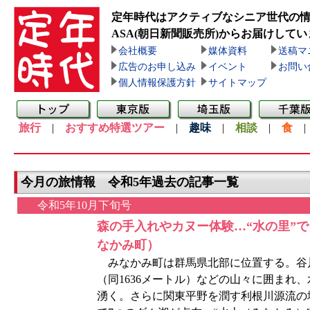
定年時代はアクティブなシニア世代の
ASA(朝日新聞販売所)
からお届けしてい
会社概要
媒体資料
送稿マ
広告のお申し込み
イベント
お問い
個人情報保護方針
サイトマップ
旅行
|
おすすめ特選ツアー
|
趣味
|
相談
|
食
今月の旅情報 令和5年過去の記事一覧
令和5年10月下旬号
森の手入れやカヌー体験…“水の里”
なかみ町）
みなかみ町は群馬県北部に位置する。谷川
（同1636メートル）などの山々に囲まれ
湧く。さらに関東平野を潤す利根川源流の