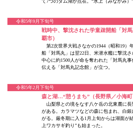
て7つのダム湖が点在。“水上（みなかみ）
令和5年9月下旬号
戦時中、撃沈された学童疎開船「対馬
覇市）
第2次世界大戦さなかの1944（昭和19）
船「対馬丸」は翌22日、米潜水艦に撃沈
中心に約1500人が命を奪われた「対馬丸
伝える「対馬丸記念館」が立つ。
令和5年2月下旬号
森と湖…“憩うまち”（長野県／小海町
山梨県との境をなす八ケ岳の北東麓に長
がある。カラマツなどの森に包まれ、白銀
がる。厳冬期に入る1月上旬からは湖面が
上ワカサギ釣り”も始まった。