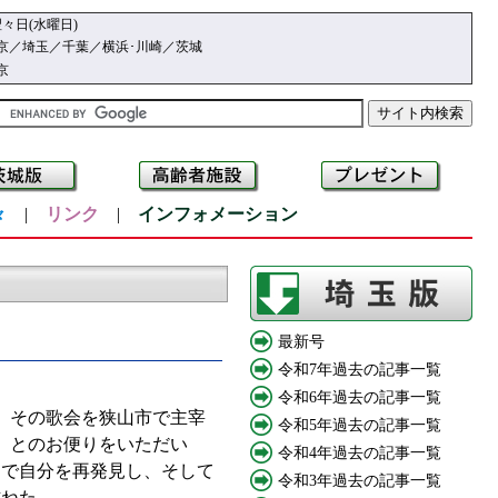
々日(水曜日)
京／埼玉／千葉／横浜･川崎／茨城
京
々
|
リンク
|
インフォメーション
最新号
令和7年過去の記事一覧
令和6年過去の記事一覧
。その歌会を狭山市で主宰
令和5年過去の記事一覧
た」とのお便りをいただい
令和4年過去の記事一覧
とで自分を再発見し、そして
令和3年過去の記事一覧
訪ねた。