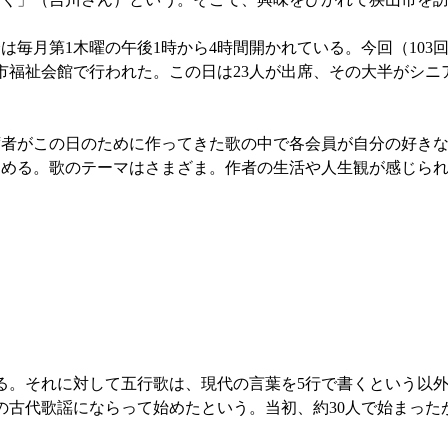
毎月第1木曜の午後1時から4時間開かれている。今回（103
市福祉会館で行われた。この日は23人が出席、その大半がシニ
者がこの日のために作ってきた歌の中で各会員が自分の好きな
進める。歌のテーマはさまざま。作者の生活や人生観が感じら
。それに対して五行歌は、現代の言葉を5行で書くという以外
の古代歌謡にならって始めたという。当初、約30人で始まった