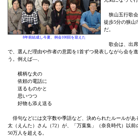
狭山五行歌会は
徒歩5分の狭山
だ。
8年前結成し今夏、例会100回を迎えた
歌会は、出席
で、選んだ理由や作者の意図を1首ずつ発表しながら会を
う。例えば—、
横柄な夫の
依頼の電話に
送るものかと
思いつつ
好物も添え送る
俳句などには文字数や季語など、決められたルールがある
太（えんた）さん（72）が、「万葉集」（奈良時代）以前
50万人を超える。