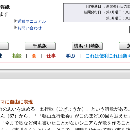
HP更新日 →
新聞発行日の翌
情報紙
新聞発行日 →
第1月曜日：東
ます
第3月曜日：東
送稿マニュアル
お問い合わせ
味
|
相談
|
食
|
仕事
|
学ぶ
|
これは便利これは楽
ーマに自由に表現
分の思いを込める「五行歌（ごぎょうか）」という詩歌がある
ん（67）から、「『狭山五行歌会』がこのほど100回を迎え
、「今まで歌など何も書いたことがないシニアらが歌を作るこ
行く」（吉川さん）という。そこで、興味をひかれて狭山市を