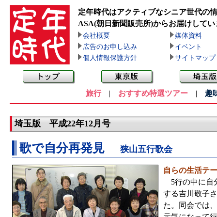
定年時代はアクティブなシニア世代の
ASA(朝日新聞販売所)
からお届けしてい
会社概要
媒体資料
広告のお申し込み
イベント
個人情報保護方針
サイトマップ
旅行
|
おすすめ特選ツアー
|
趣
埼玉版 平成22年12月号
歌で自分再発見
狭山五行歌会
自らの生活テ
5行の中に自
する吉川敬子さ
た。同会では
元気になって