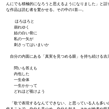
んにでも積極的になろうと思えるようになりました」と話
な作品は読む者を驚かせる。その中の1首—。
ほろほろと
崩れゆく
姑の白い骨に
私の一矢が
刺さってはいまいか
自分の内面にある「真実を見つめる眼」を持ち続ける吉
問いも答えも
内包した
一生命体
一生かかって
どれほど覗けよう
「歌で表現するなんてできない、と思っている人も多いの
作ることで、自分を見つめ、自分を知る。それが他者や世