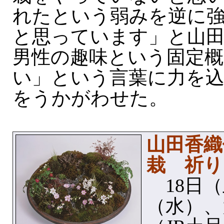
れたという弱みを逆に
と思っています」と山
男性の趣味という固定概
い」という言葉に力を
をうかがわせた。
山田香
栽 祈り
18日（
（水）、