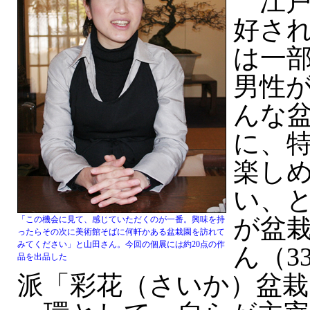
江戸
好さ
は一
男性
んな
に、
楽し
い、
が盆
「この機会に見て、感じていただくのが一番。興味を持
ったらその次に美術館そばに何軒かある盆栽園を訪れて
みてください」と山田さん。今回の個展には約20点の作
ん（3
品を出品した
派「彩花（さいか）盆栽