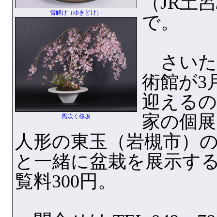
（JR土
雪解け（ゆきどけ）
で。
さいた
術館が3
迎えるの
家の個展
風吹く桜坂
人形の東玉（岩槻市）
と一緒に盆栽を展示す
覧料300円。