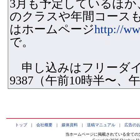
3月も予定しているほか
のクラスや年間コース
はホームページ
http://w
で。
申し込みはフリーダイヤル
9387（午前10時半〜、
トップ
|
会社概要
|
媒体資料
|
送稿マニュアル
|
広告の
当ホームページに掲載されている全ての