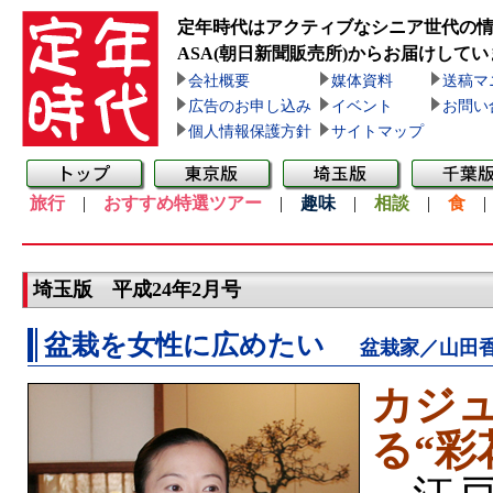
定年時代はアクティブなシニア世代の
ASA(朝日新聞販売所)
からお届けしてい
会社概要
媒体資料
送稿マ
広告のお申し込み
イベント
お問い
個人情報保護方針
サイトマップ
旅行
|
おすすめ特選ツアー
|
趣味
|
相談
|
食
埼玉版 平成24年2月号
盆栽を女性に広めたい
盆栽家／山田
カジ
る“彩