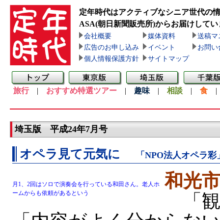
定年時代はアクティブなシニア世代の
ASA(朝日新聞販売所)
からお届けしてい
会社概要
媒体資料
送稿マ
広告のお申し込み
イベント
お問い
個人情報保護方針
サイトマップ
旅行
|
おすすめ特選ツアー
|
趣味
|
相談
|
食
埼玉版 平成24年7月号
オペラ見て元気に
「NPO法人オペラ
和光
月1、2回はソロで演奏会を行っている和田さん。老人ホ
ームからも依頼があるという
「観