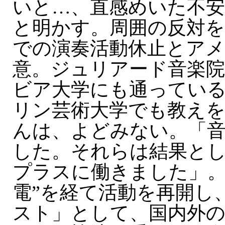
いと…、直感めいた不
と明かす。周囲の反対を
での演奏活動休止とア
意。ジュリアード音楽
ビア大学にも通ってい
リン芸術大学でも教え
んは、よどみない。「
した。それらは結果と
プラスに働きました」。
電”を経て活動を再開し
スト」として、国内外