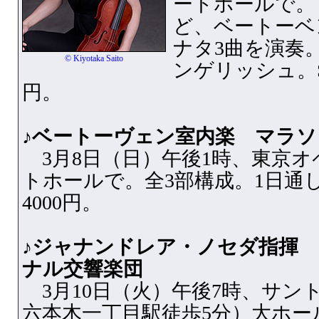
ートホールで。
ど、ベートーベ
ナタ3曲を演奏
© Kiyotaka Saito
ンゲリッシュ。S席
円。
♪ベートーヴェン室内楽 マラ
3月8日（日）午後1時、東京オ
トホールで。全3部構成。1日通し
4000円。
♪ジャナンドレア・ノセダ指揮
ナル交響楽団
3月10日（火）午後7時、サン
六本木一丁目駅徒歩5分）大ホー