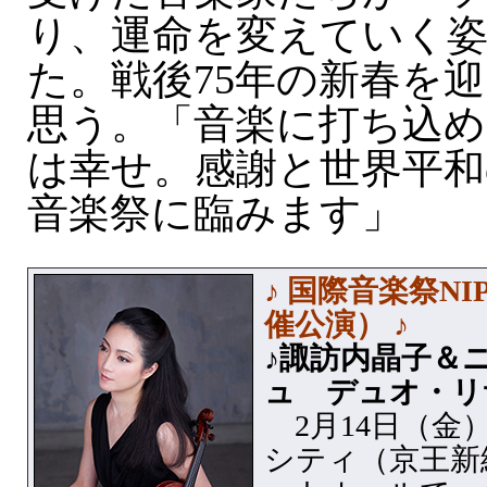
り、運命を変えていく
た。戦後75年の新春を
思う。「音楽に打ち込め
は幸せ。感謝と世界平和
音楽祭に臨みます」
♪ 国際音楽祭NI
催公演） ♪
♪諏訪内晶子＆
ュ デュオ・リ
2月14日（金
シティ（京王新