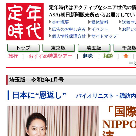
定年時代はアクティブなシニア世代の
ASA(朝日新聞販売所)
からお届けしてい
会社概要
媒体資料
送稿マ
広告のお申し込み
イベント
お問い
個人情報保護方針
サイトマップ
旅行
|
おすすめ特選ツアー
|
趣味
|
相談
|
食
ー
埼玉版 令和2年1月号
日本に“恩返し”
バイオリニスト・諏訪内
「国
NIP