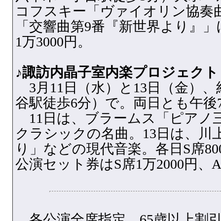
コフスキー「ヴァイオリン協奏
「交響曲第9番『新世界より』」
1万3000円。
♪諏訪内晶子室内楽プロジェクト
3月11日（水）と13日（金）、
谷駅徒歩6分）で。両日とも午後
11日は、ブラームス「ピアノ
クラシックの名曲。13日は、川
り」などの現代音楽。各日S席8000
公演セット券はS席1万2000円、A
各公演全席指定。65歳以上割