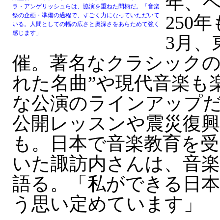
年、
ラ・アンゲリッシュらは、協演を重ねた間柄だ。「音楽
祭の企画・準備の過程で、すごく力になっていただいて
250
いる。人間としての幅の広さと奥深さをあらためて強く
感じます」
3月、
催。著名なクラシックの
れた名曲”や現代音楽も
な公演のラインアップ
公開レッスンや震災復
も。日本で音楽教育を受
いた諏訪内さんは、音
語る。「私ができる日
う思い定めています」