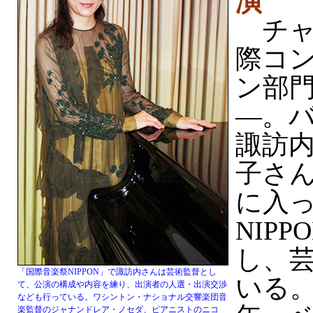
演
チャ
際コ
ン部門
—。
諏訪
子さん
に入
NIP
し、
「国際音楽祭NIPPON」で諏訪内さんは芸術監督とし
いる。
て、公演の構成や内容を練り、出演者の人選・出演交渉
なども行っている。ワシントン・ナショナル交響楽団音
楽監督のジャナンドレア・ノセダ、ピアニストのニコ