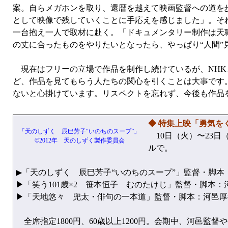
案。自らメガホンを取り、還暦を越えて映画監督への道を
として映像で残していくことに手応えを感じました」。そ
一台抱え一人で取材に赴く。「ドキュメンタリー制作は天
の丈に合ったものをやりたいとなったら、やっぱり“人間”
現在はフリーの立場で作品を制作し続けているが、NHK
ど、作品を見てもらう人たちの関心を引くことは大事です
ないと心掛けています。リスペクトを忘れず、今後も作品
◆ 特集上映「勇気を
「天のしずく 辰巳芳子“いのちのスープ”」
10日（火）〜23日
©2012年 天のしずく製作委員会
ルで。
▶「天のしずく 辰巳芳子“いのちのスープ”」監督・脚本
▶「笑う101歳×2 笹本恒子 むのたけじ」監督・脚本：
▶「天地悠々 兜太・俳句の一本道」監督・脚本：河邑厚
全席指定1800円、60歳以上1200円。会期中、河邑