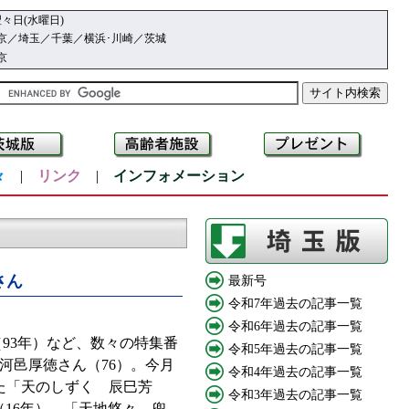
々日(水曜日)
京／埼玉／千葉／横浜･川崎／茨城
京
々
|
リンク
|
インフォメーション
さん
最新号
令和7年過去の記事一覧
令和6年過去の記事一覧
（93年）など、数々の特集番
令和5年過去の記事一覧
河邑厚徳さん（76）。今月
令和4年過去の記事一覧
た「天のしずく 辰巳芳
令和3年過去の記事一覧
（16年）、「天地悠々 兜