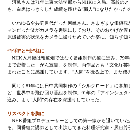
河邑さんは71年に東大法学部からNHKに入局。高校の
も、白黒はっきりした成績を残せる“職人”になりたかった
いわゆる全共闘世代だった河邑さん。さまざまな価値観が
マンだった父がカメラを趣味にしており、そのおかげか僕
原爆被害の状況をカメラに撮りためていた姿に、知らず知
“平和”と“命”柱に
NHK入局後は報道畑ではなく番組制作の道に進み、79年
まで密着した「がん宣告」を制作。両作品とも「文化庁芸術
まれたことに感謝しています。“人間”を撮る上で、また僕
同じく81年には日中共同制作の「シルクロード」に参加
ど、世界中を飛び回り番組を制作。91年の「アインシュタ
込み、より“人間”の存在を深掘りしていった。
リスペクトを胸に
NHK番組プロデューサーとしての第一線から退いていた
る。同番組に講師として出演してきた料理研究家・辰巳芳