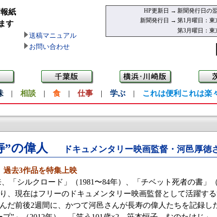
HP更新日 →
新聞発行日の翌
情報紙
新聞発行日 →
第1月曜日：東
ます
第3月曜日：東
送稿マニュアル
お問い合わせ
味
|
相談
|
食
|
仕事
|
学ぶ
|
これは便利これは楽
寿”の偉人
ドキュメンタリー映画監督・河邑厚徳
日、過去3作品を特集上映
、「シルクロード」（1981〜84年）、「チベット死者の書」
り、現在はフリーのドキュメンタリー映画監督として活躍する
んだ前後2週間に、かつて河邑さんが長寿の偉人たちを記録し
プ”」（2012年）、「笑う101歳×2 笹本恒子 むのたけじ」