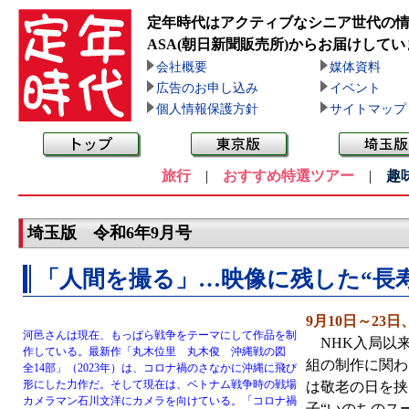
定年時代はアクティブなシニア世代の
ASA(朝日新聞販売所)
からお届けしてい
会社概要
媒体資料
広告のお申し込み
イベント
個人情報保護方針
サイトマップ
旅行
|
おすすめ特選ツアー
|
趣
埼玉版 令和6年9月号
「人間を撮る」…映像に残した“長
9月10日～23
河邑さんは現在、もっぱら戦争をテーマにして作品を制
NHK入局以来
作している。最新作「丸木位里 丸木俊 沖縄戦の図
組の制作に関わ
全14部」（2023年）は、コロナ禍のさなかに沖縄に飛び
形にした力作だ。そして現在は、ベトナム戦争時の戦場
は敬老の日を挟
カメラマン石川文洋にカメラを向けている。「コロナ禍
子“いのちのスー