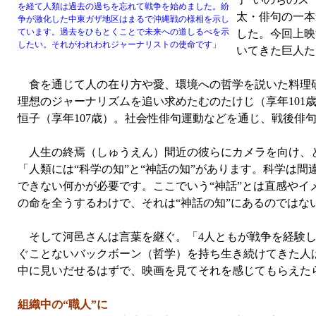
を経て人類は過去の過ちを忘れて戦争を始めました。紛
太・俳句の一本
争が激化した中東ガザ地区はまるで沖縄戦の様相を示し
ています。過去をひもとくことで未来への道しるべを示
した。今回上映
したい。それがわれわれジャーナリストの使命です」
いてきた巨人た
食を通じて人の在り方や愛、環境への哲学を説いた料理研
理想のジャーナリズムを追い求めたむのたけじ（享年101
恒子（享年107歳）。社会性俳句運動などを通じ、戦後俳
人生の終焉（しゅうえん）間近の彼らにカメラを向け、と
「人類には“科学の知”と“神話の知”があります。科学は
できない何かが必要です。ここでいう“神話”とは直感や
の命を全うするわけで、それは“神話の知”にあるのではな
そして河邑さんは言葉を継ぐ。「4人ともが戦争を経験し
ぐことないバックボーン（哲学）を持ち生き続けてきた人ば
中に見いだせるはずで、映画を見てそれを感じてもらえた
組織中の“職人”に