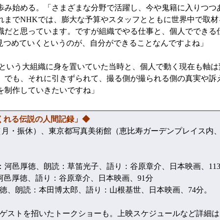
歩み始める。「さまざまな分野で活躍し、今や鬼籍に入りつつ
れまでNHKでは、膨大な予算やスタッフとともに世界中で取材
職だと思っています。ですが組織でやる仕事と、個人でできる
見つめていくというのが、自分ができることなんですよね」
という大組織に身を置いていた当時と、個人で動く現在も軸は
。でも、それに引きずられて、撮る側が撮られる側の真実や訴
を制作していきたいですね」
くれる伝説の人間記録」◆
（月・振休）、東京都写真美術館（恵比寿ガーデンプレイス内、
：河邑厚徳、朗読：草笛光子、語り：谷原章介、日本映画、11
河邑厚徳、語り：谷原章介、日本映画、91分
徳、朗読：本田博太郎、語り：山根基世、日本映画、74分。
監督やゲストを招いたトークショーも。上映スケジュールなど詳細