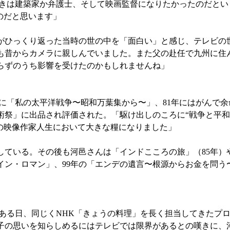
ときは建築家か弁護士、そして映画監督になりたかったのだとい
のだと思います」
ひっくり返った当時の世の中を「面白い」と感じ、テレビの
も昔からカメラに親しんでいました。また父の赴任で九州に住
らずのうち影響を受けたのかもしれませんね」
に「私の太平洋戦争〜昭和万葉集から〜」、81年にはがんで
祭」に出品され評価された。「駆け出しのころに“戦争と平和”
の映像作家人生において大きな糧になりました」
している。その後も河邑さんは「インドこころの旅」（85年）
イン・ロマン」、99年の「エンデの遺言〜根源からお金を問う
ある日、同じくNHK「きょうの料理」を長く担当してきたプ
子の思いを知らしめるにはテレビでは限界があるとの嘆きに、