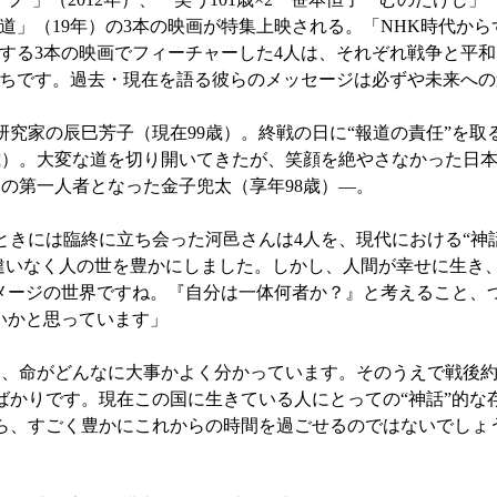
道」（19年）の3本の映画が特集上映される。「NHK時代から
する3本の映画でフィーチャーした4人は、それぞれ戦争と平
ちです。過去・現在を語る彼らのメッセージは必ずや未来への
究家の辰巳芳子（現在99歳）。終戦の日に“報道の責任”を取
歳）。大変な道を切り開いてきたが、笑顔を絶やさなかった日
句の第一人者となった金子兜太（享年98歳）—。
きには臨終に立ち会った河邑さんは4人を、現代における“神
間違いなく人の世を豊かにしました。しかし、人間が幸せに生き
イメージの世界ですね。『自分は一体何者か？』と考えること、
いかと思っています」
、命がどんなに大事かよく分かっています。そのうえで戦後約
かりです。現在この国に生きている人にとっての“神話”的な
ら、すごく豊かにこれからの時間を過ごせるのではないでしょ