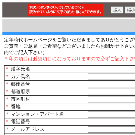
定年時代ホームページをご覧いただきましてありがとうござ
ご質問・ご意見・ご希望などございましたらお聞かせ下さい。
内でご記入下さい）
＊印の項目は必須項目になっておりますので必ずご記入下さ
＊
漢字氏名
＊
カナ
氏名
＊
郵便番号
＊
都道府県
＊
市区町村
＊
番地
＊
マンション・アパート名
＊
電話番号
＊
メールアドレス