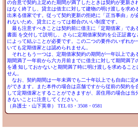
の合意で契約上定めた期間が満了したときは契約が更新さ
はなく終了し、貸主は借主に対して建物の明け渡しを求め
出来る借家です。従って契約更新の拒絶に「正当事由」が
れないため、貸主にとっては都合のいい制度です。
最も注意すべきことは契約前に借主に「定期借家」であ
書面 を交付して説明し、さらに定期借家契約を公正証書な
によって結ぶことが必要です。この二つの要件のいずれか
いても定期借家とは認められません。
それともう一つは、定期借家契約の期間が一年以上であ
期間満了一年前から六カ月前までに借主に対して期間満了
を通 知しておかないと期間満了時に明け渡しを求めること
せん。
なお、契約期間は一年未満でも二十年以上でも自由に定
ができます。また本件の場合は店舗ですから従前の契約を
して定期借家とすることができますが、居住用の場合は当
きないことに注意してください。
（弁護士・山下英幸） TEL 03・3508・0581