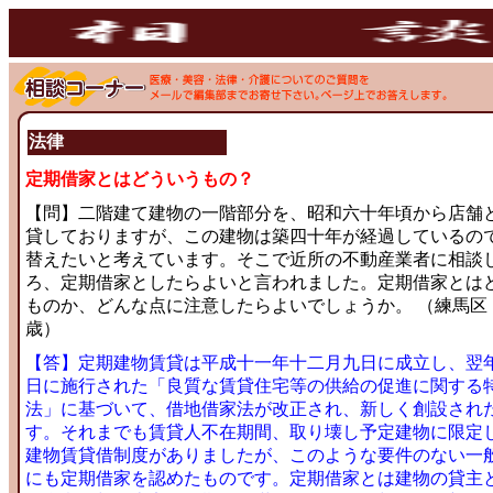
法律
定期借家とはどういうもの？
【問】二階建て建物の一階部分を、昭和六十年頃から店舗
貸しておりますが、この建物は築四十年が経過しているの
替えたいと考えています。そこで近所の不動産業者に相談
ろ、定期借家としたらよいと言われました。定期借家とは
ものか、どんな点に注意したらよいでしょうか。 （練馬区 
歳）
【答】定期建物賃貸は平成十一年十二月九日に成立し、翌
日に施行された「良質な賃貸住宅等の供給の促進に関する特
法」に基づいて、借地借家法が改正され、新しく創設され
す。それまでも賃貸人不在期間、取り壊し予定建物に限定
建物賃貸借制度がありましたが、このような要件のない一般
にも定期借家を認めたものです。定期借家とは建物の貸主