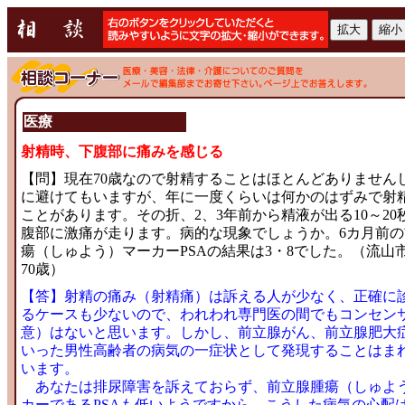
医療
射精時、下腹部に痛みを感じる
【問】現在70歳なので射精することはほとんどありません
に避けてもいますが、年に一度くらいは何かのはずみで射
ことがあります。その折、2、3年前から精液が出る10～20
腹部に激痛が走ります。病的な現象でしょうか。6カ月前の
瘍（しゅよう）マーカーPSAの結果は3・8でした。（流山
70歳）
【答】射精の痛み（射精痛）は訴える人が少なく、正確に
るケースも少ないので、われわれ専門医の間でもコンセン
意）はないと思います。しかし、前立腺がん、前立腺肥大
いった男性高齢者の病気の一症状として発現することはま
います。
あなたは排尿障害を訴えておらず、前立腺腫瘍（しゅよ
カーであるPSAも低いようですから、こうした病気の心配