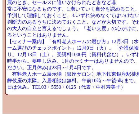
震のとき、セールスに追いかけられたときなど非
常に不安になるものです。1.老いていく自分を認めること、
予測して理解しておくこと、3.いずれ決めなくてはいけな
判断力のあるうちに決めておくこと、などが大切です。そ
の大人の自立と言えるでしょう。「老い支度」の心がけに
るということはありません。
【セミナー案内】「有料老人ホームの選び方」12月3日（
ーム選びのチェックポイント」12月9日（火）。「介護保
り」12月13日（土）。受講料1000円（資料代含む）。いず
時半から。要申し込み。1月のセミナーはありませんので、
ださい。正月休みは28日～1月4日です。
有料老人ホーム展示場〈銀座サロン〉地下鉄東銀座駅徒歩
舞伎座の東隣。入居相談は無料。午前10時～午後6時まで
日は休み。TEL03・5550・0125（代表・中村寿美子）