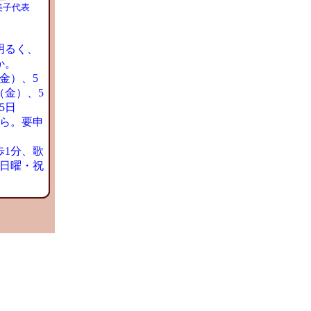
美子代表
明るく、
か。
金）、5
（金）、5
5日
から。要申
1分、歌
。日曜・祝