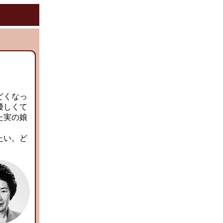
どくなっ
優しくて
た実の娘
たい。ど