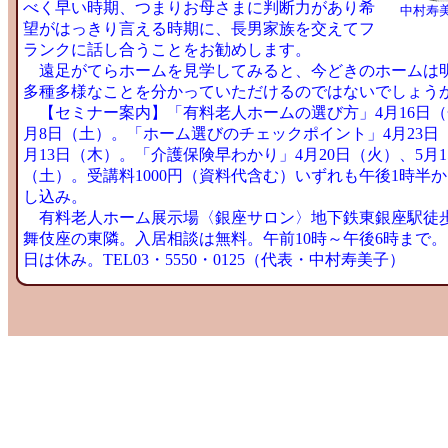
べく早い時期、つまりお母さまに判断力があり希
中村寿
望がはっきり言える時期に、長男家族を交えてフ
ランクに話し合うことをお勧めします。
遠足がてらホームを見学してみると、今どきのホームは
多種多様なことを分かっていただけるのではないでしょう
【セミナー案内】「有料老人ホームの選び方」4月16日（
月8日（土）。「ホーム選びのチェックポイント」4月23日
月13日（木）。「介護保険早わかり」4月20日（火）、5月1
（土）。受講料1000円（資料代含む）いずれも午後1時半
し込み。
有料老人ホーム展示場〈銀座サロン〉地下鉄東銀座駅徒歩
舞伎座の東隣。入居相談は無料。午前10時～午後6時まで
日は休み。TEL03・5550・0125（代表・中村寿美子）