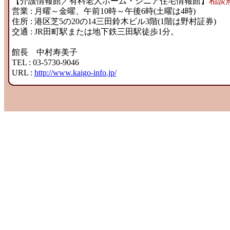
【介護情報館／有料老人ホーム・シニア住宅情報館】
相談
営業 : 月曜～金曜、午前10時～午後6時(土曜は4時)
住所 : 港区芝5の20の14三田鈴木ビル3階(1階は野村証券)
交通 : JR田町駅または地下鉄三田駅徒歩1分。
館長 中村寿美子
TEL : 03-5730-9046
URL :
http://www.kaigo-info.jp/