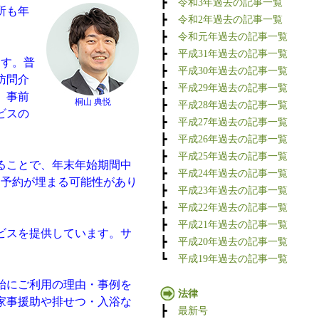
┣
令和3年過去の記事一覧
所も年
┣
令和2年過去の記事一覧
┣
令和元年過去の記事一覧
┣
平成31年過去の記事一覧
ます。普
┣
平成30年過去の記事一覧
訪問介
┣
平成29年過去の記事一覧
、事前
桐山 典悦
┣
平成28年過去の記事一覧
ビスの
┣
平成27年過去の記事一覧
┣
平成26年過去の記事一覧
┣
平成25年過去の記事一覧
ることで、年末年始期間中
┣
平成24年過去の記事一覧
り予約が埋まる可能性があり
┣
平成23年過去の記事一覧
┣
平成22年過去の記事一覧
┣
平成21年過去の記事一覧
ビスを提供しています。サ
┣
平成20年過去の記事一覧
┗
平成19年過去の記事一覧
始にご利用の理由・事例を
法律
家事援助や排せつ・入浴な
┣
最新号