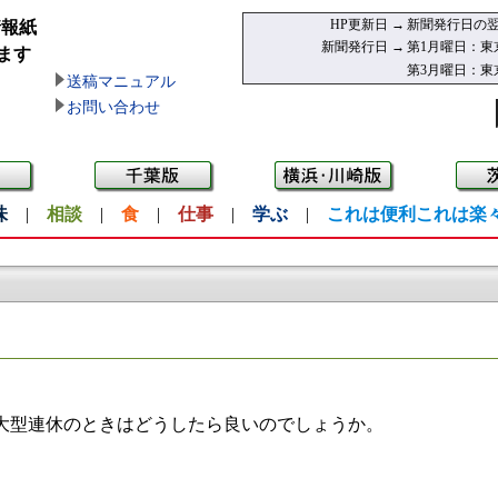
HP更新日 →
新聞発行日の翌
情報紙
新聞発行日 →
第1月曜日：東
ます
第3月曜日：東
送稿マニュアル
お問い合わせ
味
|
相談
|
食
|
仕事
|
学ぶ
|
これは便利これは楽
大型連休のときはどうしたら良いのでしょうか。