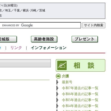
々日(水曜日)
京／埼玉／千葉／横浜･川崎／茨城
京
々
|
リンク
|
インフォメーション
介護
┣
最新号
┣
令和7年過去の記事一覧
┣
令和6年過去の記事一覧
┣
令和5年過去の記事一覧
┣
令和4年過去の記事一覧