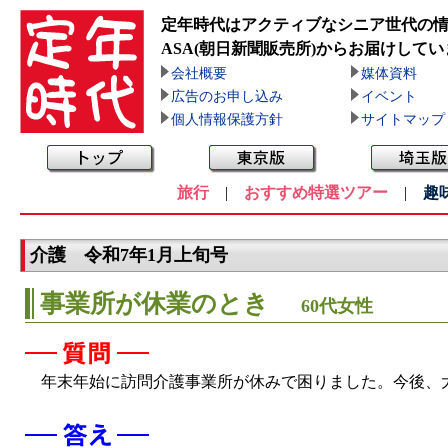
定年時代はアクティブなシニア世代の
ASA(朝日新聞販売所)
からお届けしてい
会社概要
媒体資料
広告のお申し込み
イベント
個人情報保護方針
サイトマップ
旅行
|
おすすめ特選ツアー
|
趣
介護 令和7年1月上旬号
事業所が休業のとき
60代女性
年末年始に訪問介護事業所が休みで困りました。今後、