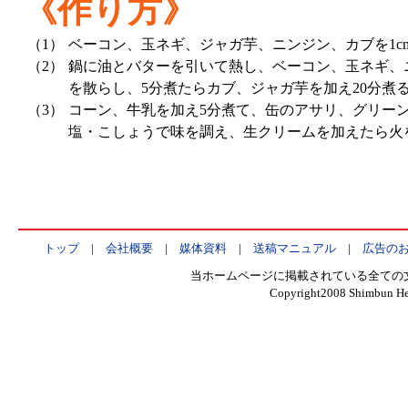
《作り方》
（1）
ベーコン、玉ネギ、ジャガ芋、ニンジン、カブを1c
（2）
鍋に油とバターを引いて熱し、ベーコン、玉ネギ、
を散らし、5分煮たらカブ、ジャガ芋を加え20分煮
（3）
コーン、牛乳を加え5分煮て、缶のアサリ、グリー
塩・こしょうで味を調え、生クリームを加えたら火
トップ
|
会社概要
|
媒体資料
|
送稿マニュアル
|
広告の
当ホームページに掲載されている全ての
Copyright2008 Shimbun Hen