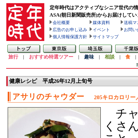
定年時代はアクティブなシニア世代の
ASA(朝日新聞販売所)
からお届けしてい
会社概要
媒体資料
送稿マ
広告のお申し込み
イベント
お問い
個人情報保護方針
サイトマップ
旅行
|
おすすめ特選ツアー
|
趣味
|
相談
|
食
健康レシピ 平成26年12月上旬号
アサリのチャウダー
205キロカロリー
チャ
くさ