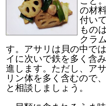
こと
の材
付い
もの
クラ
す。アサリは貝の中で
イに次いで鉄を多く含み
進します。ただし、ア
リン体を多く含むので
と相談しましょう。