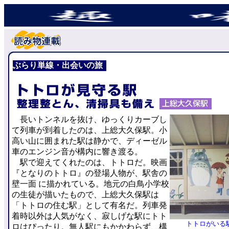
ぶらり単線・出会いの旅
長いトンネルを抜け、ゆっくりカーブし
て列車が到着したのは、上総大久保駅。小
高い山に囲まれた駅は静かで、ディーゼル
車のエンジン音が構内に響き渡る。
駅で迎えてくれたのは、トトロだ。映画
『となりのトトロ』の登場人物が、駅舎の
壁一面 に描かれている。地元の白鳥小学校
の生徒が描いたもので、上総大久保駅は
「トトロの住む駅」として有名だ。列車発
着時以外は人気がなく、寂しげな駅にトト
トトロがいる
ロはぴったり。無人駅にもかかわらず、構