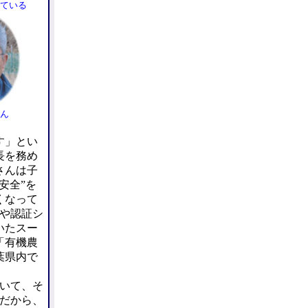
ている
ん
す」とい
長を務め
さんは子
安全”を
くなって
査や認証シ
いたスー
「有機農
葉県内で
いて、そ
だから、