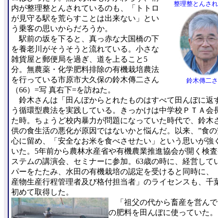
整理整とんされ
内が整理整とんされているのも、「トトロ
が見守る駅を荒らすことは出来ない」とい
う乗客の思いからだろうか。
駅前の坂を下ると、真っ赤な大国橋の下
を養老川がそうそうと流れている。小さな
雑貨屋と郵便局を過ぎ、道を上ること5
分。無農薬・化学肥料排除の有機栽培農法
を行っている市原市大久保の鈴木傳二さん
鈴木傳二さ
（66）=写 真右下=を訪ねた。
鈴木さんは「田んぼからとれたものはすべて田んぼに返
う循環型農法を実践している。きっかけは中学校ＰＴＡ会
た時。ちょうど校内暴力が問題になっていた時代で、鈴木
供の食生活の悪化が原因ではないかと悩んだ。以来、”食の
心に留め、「安全なお米を食べさせたい」という思いが強
いた。5年前から農林水産省や有機農業推進協会が開く検
ステムの講演会、セミナーに参加。63歳の時に、経営して
パーをたたみ、水田の有機栽培の認定を受けると同時に、
産物生産行程管理者及び格付担当者」のライセンスも、千
初めて取得した。
「祖父の代から畜産を営んで
の肥料を田んぼに使っていた。