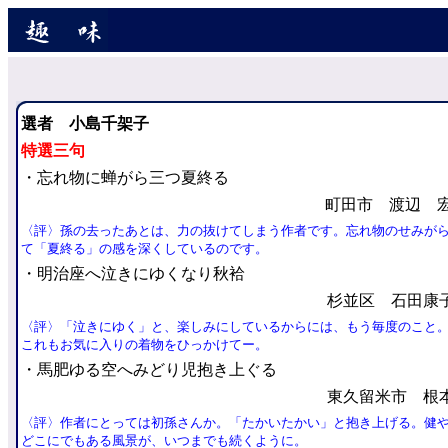
選者 小島千架子
特選三句
・忘れ物に蝉がら三つ夏終る
町田市 渡辺 
〈評〉孫の去ったあとは、力の抜けてしまう作者です。忘れ物のせみが
て「夏終る」の感を深くしているのです。
・明治座へ泣きにゆくなり秋袷
杉並区 石田康
〈評〉「泣きにゆく」と、楽しみにしているからには、もう毎度のこと
これもお気に入りの着物をひっかけてー。
・馬肥ゆる空へみどり児抱き上ぐる
東久留米市 根
〈評〉作者にとっては初孫さんか。「たかいたかい」と抱き上げる。健
どこにでもある風景が、いつまでも続くように。