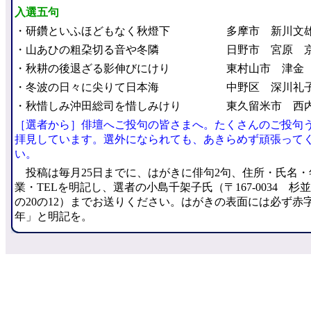
入選五句
・研鑽といふほどもなく秋燈下
多摩市 新川文
・山あひの粗朶切る音や冬隣
日野市 宮原 
・秋耕の後退ざる影伸びにけり
東村山市 津金
・冬波の日々に尖りて日本海
中野区 深川礼
・秋惜しみ沖田総司を惜しみけり
東久留米市 西
［選者から］俳壇へご投句の皆さまへ。たくさんのご投句
拝見しています。選外になられても、あきらめず頑張って
い。
投稿は毎月25日までに、はがきに俳句2句、住所・氏名・
業・TELを明記し、選者の小島千架子氏（〒167-0034 杉
の20の12）までお送りください。はがきの表面には必ず赤
年」と明記を。