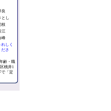
洋良
さとし
初枝
弓江
白峰
うれしく
くださ
年齢・職
並区桃井1
字で「定