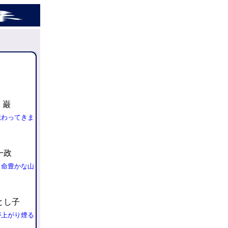
 巌
伝わってきま
一政
、命豊かな山
とし子
が上がり煙る