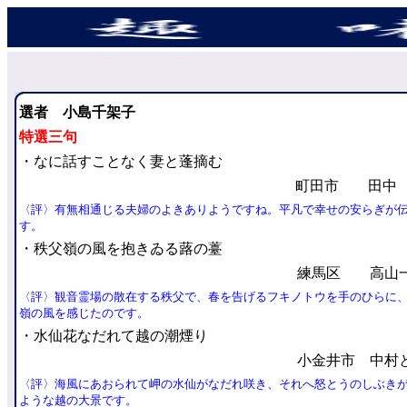
選者 小島千架子
特選三句
・
なに話すことなく妻と蓬摘む
町田市 田中
〈評〉有無相通じる夫婦のよきありようですね。平凡で幸せの安らぎが
す。
・秩父嶺の風を抱きゐる蕗の薹
練馬区 高山
〈評〉観音霊場の散在する秩父で、春を告げるフキノトウを手のひらに
嶺の風を感じたのです。
・水仙花なだれて越の潮煙り
小金井市 中村
〈評〉海風にあおられて岬の水仙がなだれ咲き、それへ怒とうのしぶき
ような越の大景です。