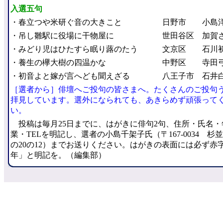
入選五句
・春立つや米研ぐ音の大きこと
日野市 小島
・吊し雛駅に役場に干物屋に
世田谷区 加賀
・みどり児はひたすら眠り蕗のたう
文京区 石川
・養生の欅大樹の四温かな
中野区 寺田
・初音よと嫁が言へども聞えざる
八王子市 石井
［選者から］俳壇へご投句の皆さまへ。たくさんのご投句
拝見しています。選外になられても、あきらめず頑張って
い。
投稿は毎月25日までに、はがきに俳句2句、住所・氏名・
業・TELを明記し、選者の小島千架子氏（〒167-0034 杉
の20の12）までお送りください。はがきの表面には必ず赤
年」と明記を。（編集部）