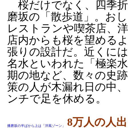
桜だけでなく、四季折
磨坂の「散歩道」。おし
レストランや喫茶店、
店内からも桜を望める
張りの設計だ。近くに
名水といわれた「極楽水
期の地など、数々の史跡
策の人が木漏れ日の中、
ンチで足を休める。
8
万人の人
播磨坂の半ばから上は「洋風ゾーン」