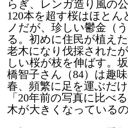
らぎ、レンガ造り風の
120本を超す桜はほと
ノだが、珍しい鬱金（
る。初めに住民が植え
老木になり伐採された
しい桜が枝を伸ばす。
橋智子さん（84）は趣
春、頻繁に足を運ぶだ
「20年前の写真に比べ
木が大きくなっている