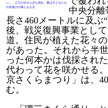
で覆われ
ン」。人工のせせらぎも流れ、夏は子どもたち
の水遊びの場ともなる
中央分離
長さ460メートルに及ぶ
後、戦災復興事業として
道。住民が植えた花々の
があった。それから半
った何本かは伐採され
代わって花を咲かせる。
京さくらまつり」は、4
む。