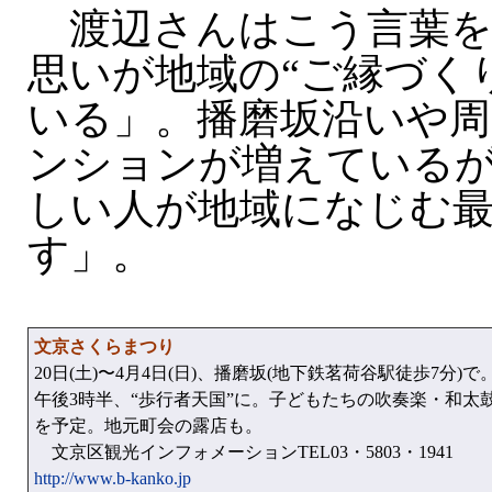
渡辺さんはこう言葉を
思いが地域の“ご縁づく
いる」。播磨坂沿いや周
ンションが増えている
しい人が地域になじむ
す」。
文京さくらまつり
20日(土)〜4月4日(日)、播磨坂(地下鉄茗荷谷駅徒歩7分)で。
午後3時半、“歩行者天国”に。子どもたちの吹奏楽・和太
を予定。地元町会の露店も。
文京区観光インフォメーションTEL03・5803・1941
http://www.b-kanko.jp