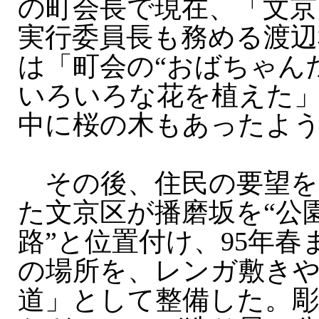
の町会長で現在、「文京
実行委員長も務める渡辺
は「町会の“おばちゃん
いろいろな花を植えた
中に桜の木もあったよ
その後、住民の要望を
た文京区が播磨坂を“公
路”と位置付け、95年
の場所を、レンガ敷き
道」として整備した。