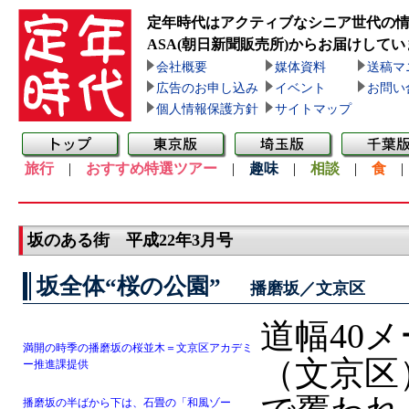
定年時代はアクティブなシニア世代の
ASA(朝日新聞販売所)
からお届けしてい
会社概要
媒体資料
送稿マ
広告のお申し込み
イベント
お問い
個人情報保護方針
サイトマップ
旅行
|
おすすめ特選ツアー
|
趣味
|
相談
|
食
坂のある街 平成22年3月号
坂全体“桜の公園”
播磨坂／文京区
道幅40
満開の時季の播磨坂の桜並木＝文京区アカデミ
（文京区
ー推進課提供
播磨坂の半ばから下は、石畳の「和風ゾー