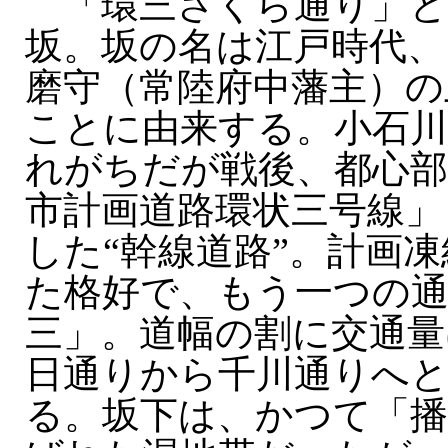
「環三さくら通り」と
坂。坂の名は江戸時代、
磨守（常陸府中藩主）の
ことに由来する。小石
れがちだが戦後、都心部
市計画道路環状三号線」
した“幹線道路”。計画
た格好で、もう一つの
三」。道幅の割に交通量
日通りから千川通りへ
る。坂下は、かつて「播