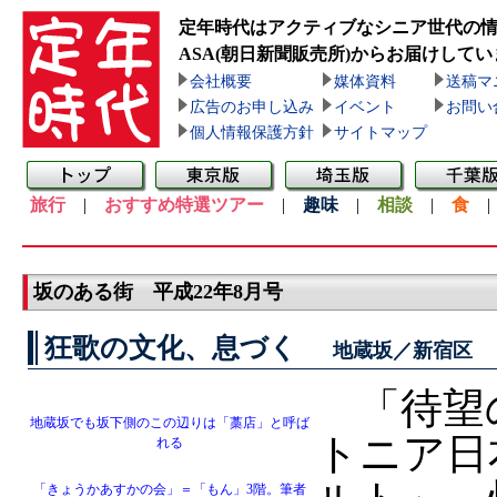
定年時代はアクティブなシニア世代の
ASA(朝日新聞販売所)
からお届けしてい
会社概要
媒体資料
送稿マ
広告のお申し込み
イベント
お問い
個人情報保護方針
サイトマップ
旅行
|
おすすめ特選ツアー
|
趣味
|
相談
|
食
坂のある街 平成22年8月号
狂歌の文化、息づく
地蔵坂／新宿区
「待望
地蔵坂でも坂下側のこの辺りは「藁店」と呼ば
トニア日
れる
「きょうかあすかの会」＝「もん」3階。筆者