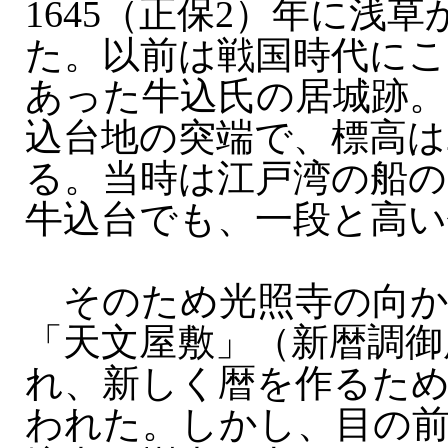
1645（正保2）年に浅
た。以前は戦国時代にこ
あった牛込氏の居城跡。
込台地の突端で、標高は
る。当時は江戸湾の船の
牛込台でも、一段と高い
そのため光照寺の向か
「天文屋敷」（新暦調御
れ、新しく暦を作るた
われた。しかし、目の