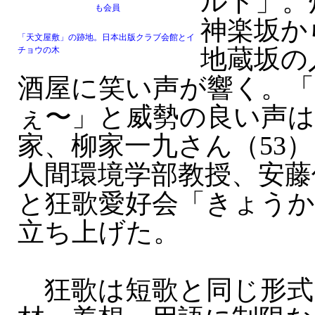
ルト」。
も会員
神楽坂か
「天文屋敷」の跡地。日本出版クラブ会館とイ
地蔵坂の
チョウの木
酒屋に笑い声が響く。
ぇ〜」と威勢の良い声は
家、柳家一九さん（53
人間環境学部教授、安藤
と狂歌愛好会「きょう
立ち上げた。
狂歌は短歌と同じ形式