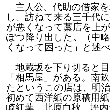
主人公、代助の借家を
し、訪ねて来る三千代に
が悪くなって藁店を上
ぽつ降り出した。（中
くなって困った」と述
地蔵坂を下り切ると目
「相馬屋」がある。南畝
たというこの店は、明
初めて西洋紙の原稿用紙
崎紅葉、北原白秋、坪内