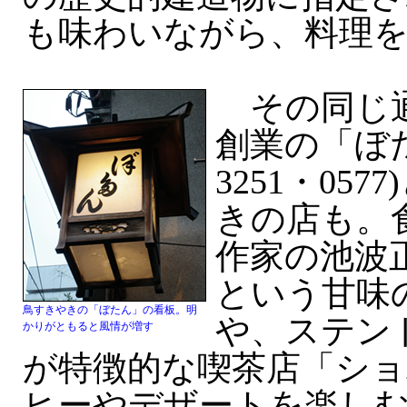
も味わいながら、料理
その同じ通
創業の「ぼたん
3251・05
きの店も。
作家の池波
という甘味
鳥すきやきの「ぼたん」の看板。明
や、ステン
かりがともると風情が増す
が特徴的な喫茶店「ショ
ヒーやデザートを楽し