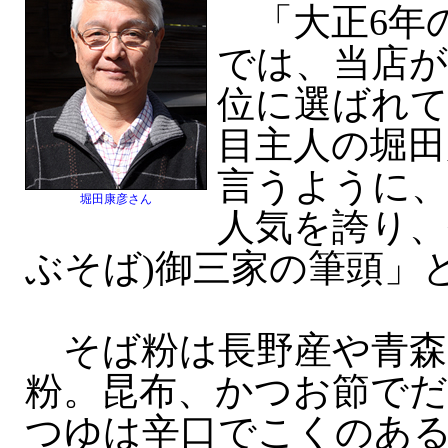
「大正6年
では、当店が
位に選ばれて
目主人の堀田康
言うように
堀田康彦さん
人気を誇り、
ぶそば)御三家の筆頭」
そば粉は長野産や青森
粉。昆布、かつお節で
つゆは辛口でこくのあ