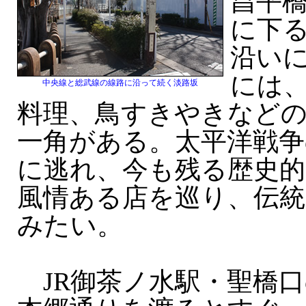
昌平
に下
沿い
には
中央線と総武線の線路に沿って続く淡路坂
料理、鳥すきやきなど
一角がある。太平洋戦争
に逃れ、今も残る歴史的
風情ある店を巡り、伝
みたい。
JR御茶ノ水駅・聖橋口