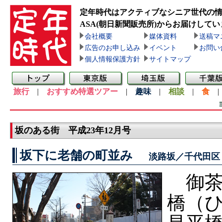
定年時代はアクティブなシニア世代の
ASA(朝日新聞販売所)
からお届けしてい
会社概要
媒体資料
送稿マ
広告のお申し込み
イベント
お問い
個人情報保護方針
サイトマップ
旅行
|
おすすめ特選ツアー
|
趣味
|
相談
|
食
坂のある街 平成23年12月号
坂下に老舗の町並み
淡路坂／千代田区
御茶
橋（