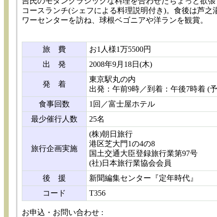
吉氏のモダンクラシックな料理を合わせたちょっと欲張
コースランチ(シェフによる料理説明付き)。食後は芦之
ワーセンターを訪ね、球根ベゴニアや洋ランを観賞。
旅 費
お1人様1万5500円
出 発
2008年9月18日(木)
東京駅丸の内
発 着
出発：午前9時／到着：午後7時着 (予
食事回数
1回／富士屋ホテル
最少催行人数
25名
(株)朝日旅行
港区芝大門1の4の8
旅行企画実施
国土交通大臣登録旅行業第97号
(社)日本旅行業協会会員
後 援
新聞編集センター『定年時代』
コード
T356
お申込・お問い合わせ :