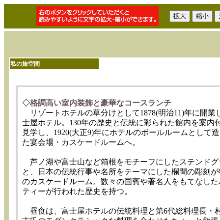
私の旅空間
◇格調高い室内装飾と豪華なコースランチ
リゾートホテルの草分けとして1878(明治11)年に開業
士屋ホテル。130年の歴史と伝統に彩られた館内を案内
見学し、1920(大正9)年にホテルのボールルームとして
た宴会場・カスケードルームへ。
芦ノ湖や富士山など箱根をモチーフにしたステンドグ
と、日本の伝統行事や名所をテーマにした欄間の彫刻が
のカスケードルーム。数々の国賓や著名人をもてなした
ティーが行われた歴史を持つ。
昼食は、富士屋ホテルの伝統料理と第6代総料理長・