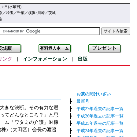
々日(水曜日)
京／埼玉／千葉／横浜･川崎／茨城
京
リンク
|
インフォメーション
|
出版
お茶の間けいざい
┣
最新号
大きな決断。その有力な選
┣
平成27年過去の記事一覧
ってどんなところ？」と思
┣
平成26年過去の記事一覧
ーム「ワタミの介護」84棟
┣
平成25年過去の記事一覧
株)（大田区）会長の渡邉
┣
平成24年過去の記事一覧