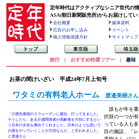
定年時代はアクティブなシニア世代の
ASA(朝日新聞販売所)
からお届けしてい
会社概要
媒体資料
広告のお申し込み
イベント
個人情報保護方針
サイトマップ
旅行
|
おすすめ特選ツアー
|
趣味
お茶の間けいざい 平成24年7月上旬号
ワタミの有料老人ホーム
渡邉美樹さん
誰もが年を重
「介護先進国のスウェーデンに最近、行ってきました。
択肢の一つが有
そうしたら、ある介護関係者が高齢者を大切にするとい
っている人も多
う日本の文化を褒めてくれました。日本のような思いで
介護をやっていくことが大切なんだ、と言われました」
目の施設、「レ
と渡邉さん
美樹さん（52