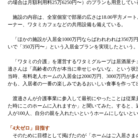
の場合は月額利用料25万6250円〜）のプランも用意してい
施設の内容は、全室個室で部屋の広さは18.00平方メート
ーナー、ワタミカフェなどの共用設備も備えている。
「ほかの施設が入居金1000万円ならばわれわれは350
いで「350万円〜」という入居金プランを実現したという
「ワタミの介護」を運営するワタミグループは居酒屋チェ
邉さんは「高齢者の方が本当に幸せじゃないな、という状
当時、有料老人ホームの入居金は2000万円、3000万円が
かも、入居者の一番の楽しみであるおいしい食事を作って
渡邉さんが介護事業に参入して最初にやったことは従業員
た時にこのホームに入れますか」と聞いてみた。すると、返
人が100人、自分の親を入れたいというホームにしないと
「4大ゼロ」目指す
そのために目標として掲げたのが「ホームはご入居さまの