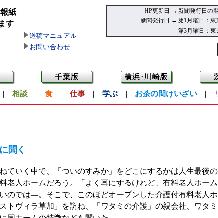
HP更新日 →
新聞発行日の翌
情報紙
新聞発行日 →
第1月曜日：東
ます
第3月曜日：東
送稿マニュアル
お問い合わせ
|
相談
|
食
|
仕事
|
学ぶ
|
お茶の間けいざい
|
に聞く
ねていく中で、「ついのすみか」をどこにするかは人生最後の
料老人ホームだろう。「よく耳にするけれど、有料老人ホーム
いのでは—。そこで、このほどオープンした介護付有料老人ホ
ストヴィラ草加」を訪ね、「ワタミの介護」の親会社、ワタミ(
）に同ホームの特徴などを聞いた。