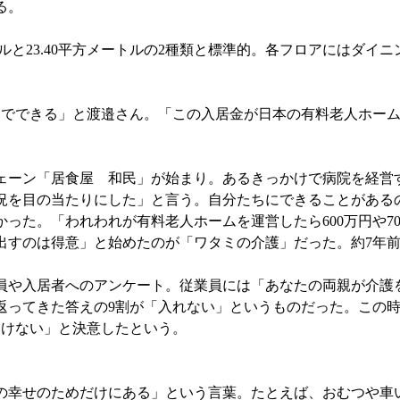
る。
ルと23.40平方メートルの2種類と標準的。各フロアにはダイ
万円でできる」と渡邉さん。「この入居金が日本の有料老人ホー
。
ーン「居食屋 和民」が始まり。あるきっかけで病院を経営
況を目の当たりにした」と言う。自分たちにできることがある
多かった。「われわれが有料老人ホームを運営したら600万円や7
出すのは得意」と始めたのが「ワタミの介護」だった。約7年
や入居者へのアンケート。従業員には「あなたの両親が介護
ってきた答えの9割が「入れない」というものだった。この時、
いけない」と決意したという。
幸せのためだけにある」という言葉。たとえば、おむつや車