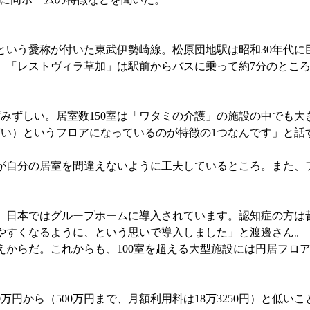
いう愛称が付いた東武伊勢崎線。松原団地駅は昭和30年代に
。「レストヴィラ草加」は駅前からバスに乗って約7分のとこ
みずしい。居室数150室は「ワタミの介護」の施設の中でも大
どい）というフロアになっているのが特徴の1つなんです」と話
が自分の居室を間違えないように工夫しているところ。また、
。
日本ではグループホームに導入されています。認知症の方は
やすくなるように、という思いで導入しました」と渡邉さん。
からだ。これからも、100室を超える大型施設には円居フロ
円から（500万円まで、月額利用料は18万3250円）と低い