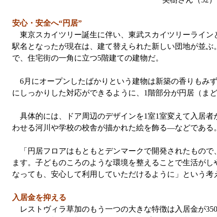
安心・安全へ“円居”
東京スカイツリー誕生に伴い、東武スカイツリーラインと
駅名となったが現在は、建て替えられた新しい団地が並ぶ
で、住宅街の一角に立つ5階建ての建物だ。
6月にオープンしたばかりという建物は新築の香りもみず
にしっかりした対応ができるように、1階部分が円居（ま
具体的には、ドア周辺のデザインを1室1室変えて入居者
わせる河川や学校の校舎が描かれた絵を飾る—などである
「円居フロアはもともとデンマークで開発されたもので、
ます。子どものころのような環境を整えることで生活がし
なっても、安心して利用していただけるように」という考え
入居金を抑える
レストヴィラ草加のもう一つの大きな特徴は入居金が350万