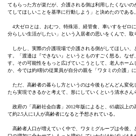
てもらった方が楽だが、介護される側は利用したくないの
てしてほしいことを基準に行動しよう」と決めたのである
4大ゼロとは、おむつ、特殊浴、経管食、車いすをゼロに
分らしい生活がしたい」という入居者の思いをくんで、取
しかし、実際の介護現場で介護される側がしてほしい、と
す。「渡邉は『できない』というとものすごく怒る。なぜ
す。その可能性をもっと広げていこうとして、老人ホーム
か、今では約8割の従業員が自分の親を「ワタミの介護」
ただ、高齢者の暮らし方というのは今後もどんどん変化し
たら実現できるかと考えて、形にしていくという清水さん
政府の「高齢社会白書」2012年版によると、65歳以上の高齢
て約2.5人に1人が高齢者になると予想されている。
高齢者人口が増えていく中で、ワタミグループは今後、ど
口の増加に合わせて）もっと増やしていかなければいけま