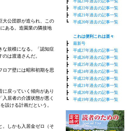
┣
平成23年過去の記事一覧
┣
平成22年過去の記事一覧
┣
平成21年過去の記事一覧
巨大公団群が造られ、この
┗
平成20年過去の記事一覧
ろにある。造園業の隣接地
これは便利これは楽々
┣
最新号
きな規模になる。「認知症
┣
平成27年過去の記事一覧
すのは渡邉さんだ。
┣
平成26年過去の記事一覧
┣
平成25年過去の記事一覧
フロア壁には昭和初期を思
┣
平成24年過去の記事一覧
┣
平成22年過去の記事一覧
┣
平成21年過去の記事一覧
昔に戻っていく傾向があり
┣
平成20年過去の記事一覧
「入居者の介護状態が悪く
┗
平成19年過去の記事一覧
アを設ける計画だという。
こと。しかも入居金ゼロ（そ