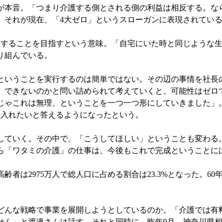
が本音。「つまり介護する側とされる側の利益は相反する。な
。それが現在、「4大ゼロ」というスローガンに表現されてい
することを目指すという意味。「自宅にいた時と同じような生
り組んでいる。
いうことを実行するのは簡単ではない。その辺の事情を社長の
、できないのかと問い詰められて考えていくと、可能性はゼロ
じゃこれは無理、ということを一つ一つ形にしていきました」
に入れたいと答えるようになったという。
ていく。その中で、「こうしてほしい」ということも変わる
ら「ワタミの介護」の仕事は、今後もこれで完成ということに
者は2975万人で総人口に占める割合は23.3%となった。60年
んな戦略で事業を展開しようとしているのか。「介護では有
せん」と渡邉さんは話す。それと同時に、昨年9月、神奈川県