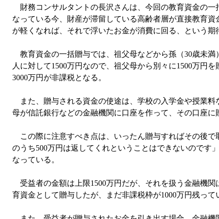
財務コンサルタントの長沢さんは、今回の教育資金の一括
なっている今、財産が滞留している高齢者層が直接教育資
が軽くなれば、それで浮いたお金が消費に回る、という期
教育資金の一括贈与では、祖父母などから孫（30歳未満）
人に対して1500万円なので、祖父母から別々に1500万円
3000万円が非課税となる。
また、贈与される資金の使途は、学校の入学金や授業料な
母が信託銀行などの金融機関に口座を作って、その口座に
この際に注意すべき点は、いったん贈与すればその後で取
のうち500万円は返してくれということはできないのです
なっている。
受益者の金額は上限1500万円だが、それを扱う金融機関は
育資金として贈与したが、まだ非課税枠が1000万円残って
また、受益者が贈与されたお金を引き出す場合、金融機関