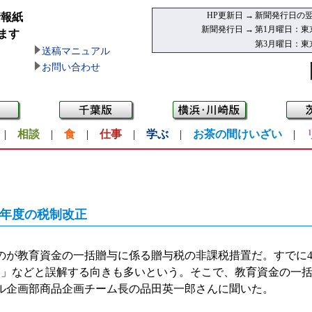
HP更新日 →
新聞発行日の翌
情報紙
新聞発行日 →
第1月曜日：東
ます
第3月曜日：東
送稿マニュアル
お問い合わせ
|
相談
|
食
|
仕事
|
学ぶ
|
お茶の間けいざい
|
3年度の税制改正
のが教育資金の一括贈与に係る贈与税の非課税措置だ。すでに
い」などと誤解する向きも多いという。そこで、教育資金の一
ル企画部商品企画チーム長の品田英一郎さんに聞いた。