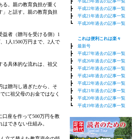
┣
平成23年過去の記事一覧
ある。親の教育負担が重く
┣
平成22年過去の記事一覧
す」と話す。親の教育負担
┣
平成21年過去の記事一覧
┗
平成20年過去の記事一覧
受益者（贈与を受ける側）1
これは便利これは楽々
1人1500万円まで、2人で
┣
最新号
┣
平成27年過去の記事一覧
┣
平成26年過去の記事一覧
する具体的な流れは、祖父
┣
平成25年過去の記事一覧
┣
平成24年過去の記事一覧
┣
平成22年過去の記事一覧
円は贈与し過ぎたから、そ
┣
平成21年過去の記事一覧
すでに祖父母のお金ではなく
┣
平成20年過去の記事一覧
┗
平成19年過去の記事一覧
口座を作って500万円を教
それはできない仕組み。
ん立て替えた教育資金の領