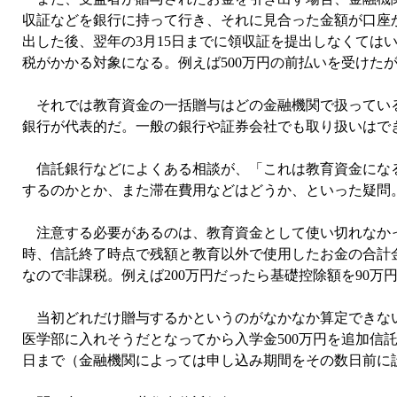
収証などを銀行に持って行き、それに見合った金額が口座
出した後、翌年の3月15日までに領収証を提出しなくては
税がかかる対象になる。例えば500万円の前払いを受けたが
それでは教育資金の一括贈与はどの金融機関で扱っている
銀行が代表的だ。一般の銀行や証券会社でも取り扱いはで
信託銀行などによくある相談が、「これは教育資金になる
するのかとか、また滞在費用などはどうか、といった疑問
注意する必要があるのは、教育資金として使い切れなかった場
時、信託終了時点で残額と教育以外で使用したお金の合計金
なので非課税。例えば200万円だったら基礎控除額を90万
当初どれだけ贈与するかというのがなかなか算定できない
医学部に入れそうだとなってから入学金500万円を追加信託
日まで（金融機関によっては申し込み期間をその数日前に