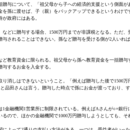
贈与について、「祖父母から子への経済的支援という側面が
金を孫に渡せば、子（親）をバックアップできるというわけで
待が政府にはある。
などに贈与する場合、1500万円までが非課税となる。ただ、
を贈与されることはできない。孫など贈与を受ける側が2人いれば、
ど教育資金に限られる。祖父母から孫へ教育資金を一括贈与
贈与するお金を入金する。
り消しはできないということ。「例えば贈与した後で1500万
」と品田さんは言う。贈与した時点で孫にお金が渡っており、
1金融機関1営業所に制限されている。例えばAさんが○×銀行に
いるので、ほかの金融機関で1000万円贈与しようとしても、
によって2通りの支払い方法がある。一つは、受益者がいった