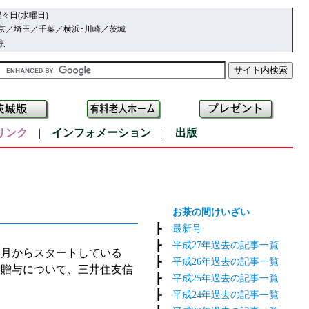
々日(水曜日)
京／埼玉／千葉／横浜･川崎／茨城
京
リンク
|
インフォメーション
|
出版
お茶の間けいざい
┣
最新号
┣
平成27年過去の記事一覧
4月からスタートしている
┣
平成26年過去の記事一覧
括贈与について、三井住友信
┣
平成25年過去の記事一覧
┣
平成24年過去の記事一覧