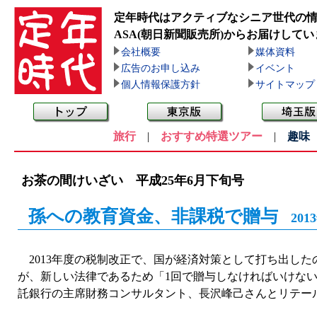
定年時代はアクティブなシニア世代の
ASA(朝日新聞販売所)
からお届けしてい
会社概要
媒体資料
広告のお申し込み
イベント
個人情報保護方針
サイトマップ
旅行
|
おすすめ特選ツアー
|
趣味
お茶の間けいざい 平成25年6月下旬号
孫への教育資金、非課税で贈与
201
2013年度の税制改正で、国が経済対策として打ち出した
が、新しい法律であるため「1回で贈与しなければいけな
託銀行の主席財務コンサルタント、長沢峰己さんとリテー