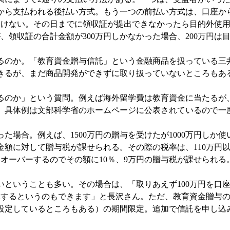
から支払われる後払い方式。もう一つの前払い方式は、口座か
いけない。その日までに領収証が提出できなかったら目的外使
、領収証の合計金額が300万円しかなかった場合、200万円は
のか。「教育資金贈与信託」という金融商品を扱っている三
きるが、まだ商品開発ができずに取り扱っていないところもあ
のか」という質問。例えば海外留学費は教育資金に当たるが
。具体例は文部科学省のホームページに公表されているので一
合。例えば、1500万円の贈与を受けたが1000万円しか使い
額に対して贈与税が課せられる。その際の税率は、110万円
円オーバーするのでその額に10％、9万円の贈与税が課せられる
ということも多い。その場合は、「取りあえず100万円を口
するというのもできます」と長沢さん。ただ、教育資金贈与の申し
設定しているところもある）の期間限定。追加で信託を申し込