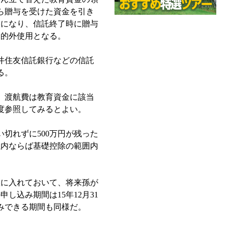
ら贈与を受けた資金を引き
用になり、信託終了時に贈与
目的外使用となる。
井住友信託銀行などの信託
る。
、渡航費は教育資金に該当
度参照してみるとよい。
切れずに500万円が残った
以内ならば基礎控除の範囲内
。
座に入れておいて、将来孫が
込み期間は15年12月31
みできる期間も同様だ。