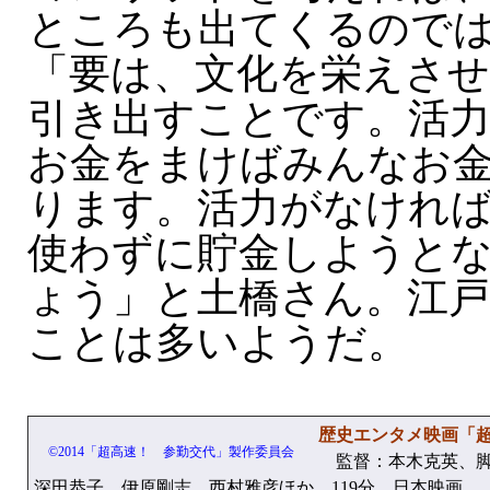
ところも出てくるので
「要は、文化を栄えさせ
引き出すことです。活
お金をまけばみんなお
ります。活力がなけれ
使わずに貯金しようと
ょう」と土橋さん。江
ことは多いようだ。
歴史エンタメ映画「超
©2014「超高速！ 参勤交代」製作委員会
監督：本木克英、脚
深田恭子、伊原剛志、西村雅彦ほか。119分。日本映画。