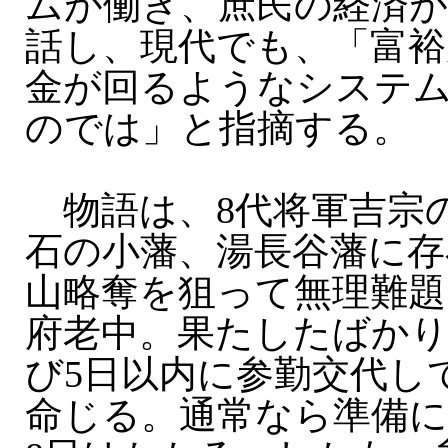
ムが働き、庶民の経済
話し、現代でも、「富裕
金が回るようなシステ
のでは」と指摘する。
物語は、8代将軍吉宗の時
石の小藩、湯長谷藩に存
山略奪を狙って無理難題
府老中。果たしたばか
び5日以内に参勤交代し
命じる。通常なら準備に