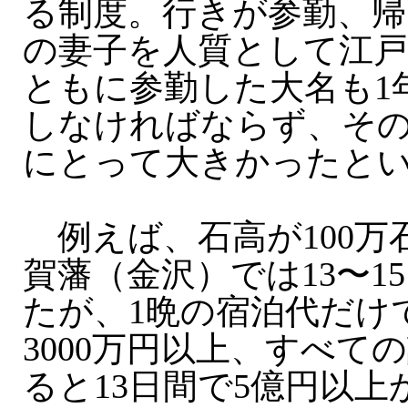
る制度。行きが参勤、帰
の妻子を人質として江
ともに参勤した大名も1
しなければならず、そ
にとって大きかったと
例えば、石高が100万
賀藩（金沢）では13〜1
たが、1晩の宿泊代だけ
3000万円以上、すべて
ると13日間で5億円以