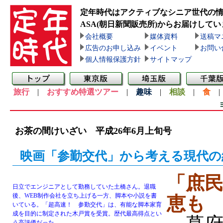
定年時代はアクティブなシニア世代の
ASA(朝日新聞販売所)
からお届けしてい
会社概要
媒体資料
送稿マ
広告のお申し込み
イベント
お問い
個人情報保護方針
サイトマップ
旅行
|
おすすめ特選ツアー
|
趣味
|
相談
|
食
お茶の間けいざい 平成26年6月上旬号
映画「参勤交代」から考える現代の
「庶
日立でエンジニアとして勤務していた土橋さん。退職
後、WEB制作会社を立ち上げる一方、脚本や小説を書
恵も
いている。「超高速！ 参勤交代」は、有能な脚本家育
成を目的に制定された木戸賞を受賞。歴代最高得点とい
う高評価だった