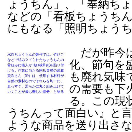
ょうちん」、「奉納ち
などの「看板ちょうち
にもなる「照明ちょう
だが昨今は
水府ちょうちんの製作では、竹ひご
などで組み立てられたちょうちんの
化、節句を
骨組みに職人が1枚1枚和紙を貼り付
ける。作業に当たる同店専務の武政
も廃れ気味
賢次さん（59）は「使用する材料が
自然の素材なのでそれらを均一に、
の需要も下
真っすぐ、滑らかに丸く組み上げて
いくことが最も難しい部分」と語る
る。この現
うちんって面白い』と
ような商品を送り出さ