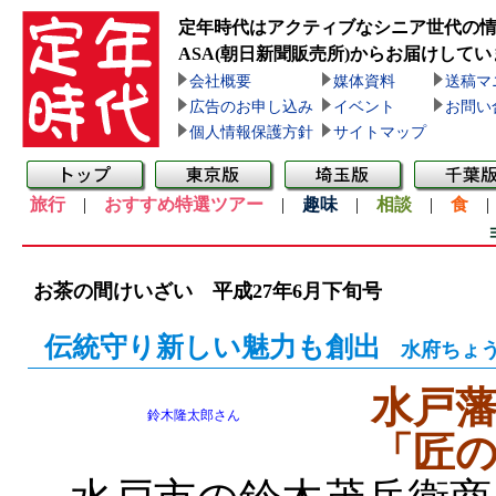
定年時代はアクティブなシニア世代の
ASA(朝日新聞販売所)
からお届けしてい
会社概要
媒体資料
送稿マ
広告のお申し込み
イベント
お問い
個人情報保護方針
サイトマップ
旅行
|
おすすめ特選ツアー
|
趣味
|
相談
|
食
お茶の間けいざい 平成27年6月下旬号
伝統守り新しい魅力も創出
水府ちょう
水戸
鈴木隆太郎さん
「匠