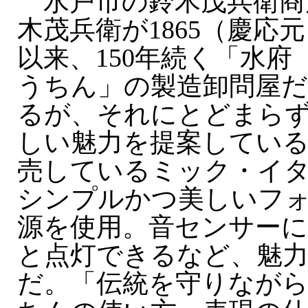
水戸市の鈴木茂兵衛商
木茂兵衛が1865（慶応
以来、150年続く「水
うちん」の製造卸問屋だ
るが、それにとどまら
しい魅力を提案している。
売しているミック・イ
シンプルかつ美しいフォ
源を使用。音センサー
と点灯できるなど、魅力
だ。「伝統を守りなが