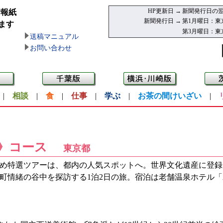
HP更新日 →
新聞発行日の翌
情報紙
新聞発行日 →
第1月曜日：東
ます
第3月曜日：東
送稿マニュアル
お問い合わせ
|
相談
|
食
|
仕事
|
学ぶ
|
お茶の間けいざい
|
》コース
東京都
め特選ツアーは、都内の人気スポットへ。世界文化遺産に登録
町情緒の谷中を探訪する1泊2日の旅。宿泊は老舗温泉ホテル