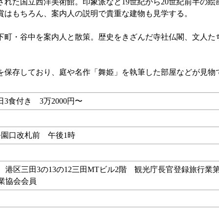
れた国立西洋美術館。印象派など19世紀から20世紀前半の絵
賞はもちろん、案内人の説明で貴重な建物も見学する。
町・谷中を案内人と散策。歴史をきざんだ寺社仏閣、文人た
を保存しており、庭や名作「舞姫」を執筆した部屋などが見物
日3食付き 3万2000円〜
）
公園口改札前 午後1時
行 港区三田3の13の12三田MTビル2階 観光庁長官登録旅行業第
行業協会会員