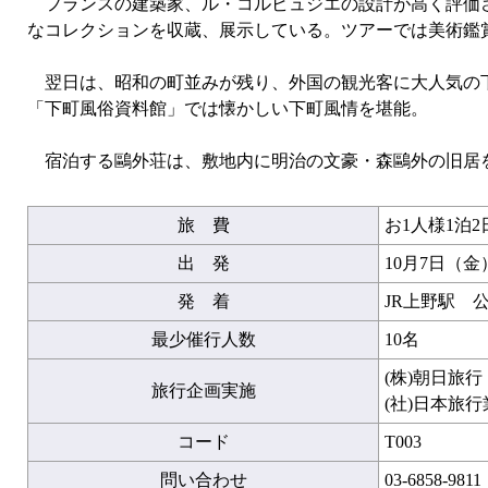
フランスの建築家、ル・コルビュジエの設計が高く評価さ
なコレクションを収蔵、展示している。ツアーでは美術鑑
翌日は、昭和の町並みが残り、外国の観光客に大人気の下
「下町風俗資料館」では懐かしい下町風情を堪能。
宿泊する鷗外荘は、敷地内に明治の文豪・森鷗外の旧居
旅 費
お1人様1泊2
出 発
10月7日（金
発 着
JR上野駅 
最少催行人数
10名
(株)朝日旅
旅行企画実施
(社)日本旅
コード
T003
問い合わせ
03-6858-9811