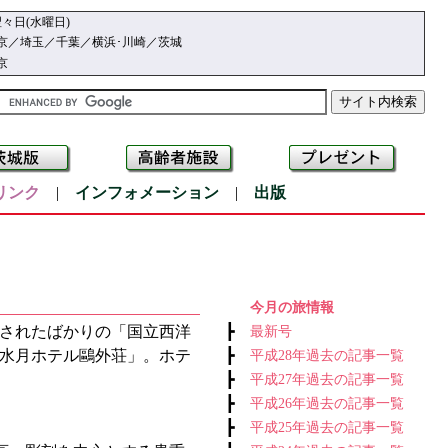
々日(水曜日)
京／埼玉／千葉／横浜･川崎／茨城
京
リンク
|
インフォメーション
|
出版
今月の旅情報
されたばかりの「国立西洋
┣
最新号
「水月ホテル鷗外荘」。ホテ
┣
平成28年過去の記事一覧
┣
平成27年過去の記事一覧
┣
平成26年過去の記事一覧
┣
平成25年過去の記事一覧