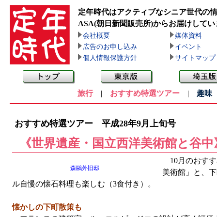
定年時代はアクティブなシニア世代の
ASA(朝日新聞販売所)
からお届けしてい
会社概要
媒体資料
広告のお申し込み
イベント
個人情報保護方針
サイトマップ
旅行
|
おすすめ特選ツアー
|
趣味
おすすめ特選ツアー 平成28年9月上旬号
《世界遺産・国立西洋美術館と谷中
10月のおすす
森鷗外旧邸
美術館」と、下
ル自慢の懐石料理も楽しむ（3食付き）。
懐かしの下町散策も