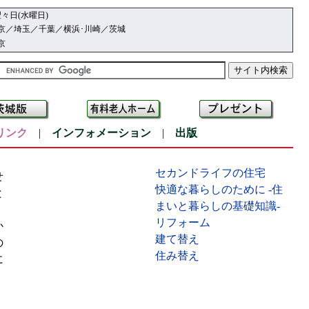
々日(水曜日)
京／埼玉／千葉／横浜･川崎／茨城
京
リンク
|
インフォメーション
|
出版
セカンドライフの住宅
せ
快適な暮らしのために -住
と
まいと暮らしの基礎知識-
く
リフォーム
か
建て替え
の
住み替え
に