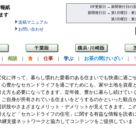
HP更新日 →
新聞発行日の翌
情報紙
新聞発行日 →
第1月曜日：東
ます
第3月曜日：東
送稿マニュアル
お問い合わせ
|
相談
|
食
|
仕事
|
学ぶ
|
お茶の間けいざい
|
化に伴って、暮らし慣れた愛着のある住まいでも快適に過ご
、心豊かなセカンドライフを過ごすためにも、家や土地を資産
考え方も必要になってきます。定年後、豊かに暮らし続けてい
、ご自身が所有されている住まいをどうするのかといった観点
選択肢やさまざまなメリット・デメリットが見えてきます。こ
替えなど「セカンドライフの住宅」に関する有益な情報を読者
承継支援ネットワークと協力してコンテンツをご提供していま