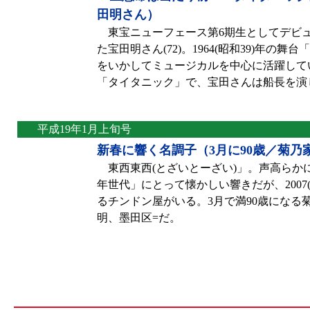
田明さん）
東宝ニューフェース第6期生としてデビ
た宝田明さん(72)。1964(昭和39)年
をいかしてミュージカルを中心に活躍して
「タイタニック」で、宝田さんは船長を演
平成19年1月上旬号
新春に響く名調子（3月に90歳／菊乃
東西東西(とざいとーざい)」。声高らか
年世代」にとって懐かしい響きだが、2007(
るチンドン屋がいる。3月で満90歳になる
明、墨田区=だ。