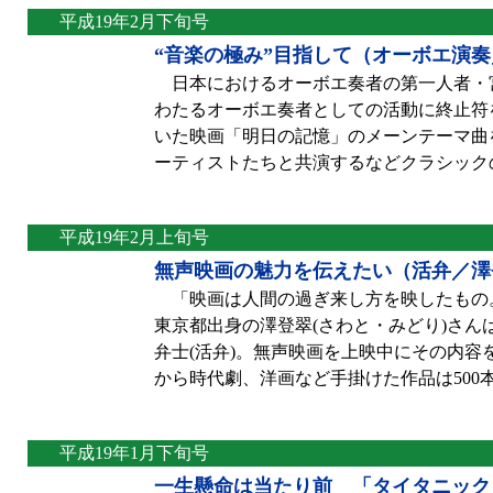
平成19年2月下旬号
“音楽の極み”目指して（オーボエ演
日本におけるオーボエ奏者の第一人者・宮本文
わたるオーボエ奏者としての活動に終止符
いた映画「明日の記憶」のメーンテーマ曲
ーティストたちと共演するなどクラシック
平成19年2月上旬号
無声映画の魅力を伝えたい（活弁／澤
「映画は人間の過ぎ来し方を映したもの
東京都出身の澤登翠(さわと・みどり)さん
弁士(活弁)。無声映画を上映中にその内
から時代劇、洋画など手掛けた作品は500
平成19年1月下旬号
一生懸命は当たり前 「タイタニック