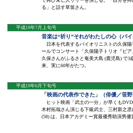
で再び未亡人リリーを演じる。「自分を抑
る」と話す草笛さん。
平成19年7月上旬号
音楽は“祈り”それがわたしの心（バ
日本を代表するバイオリニストの久保陽子さん 
ールでコンサート「久保陽子トリオ『ピアノ
久保さんがふるさと奄美大島 (鹿児島) で
来、実に60年がたつ。
平成19年6月下旬号
「映画の代表作できた」（俳優／笹野
ヒット映画「武士の一分」が早くもDVD
木村拓哉さん演じる下級武士、三村新之丞
(58) は、日本アカデミー賞最優秀助演男