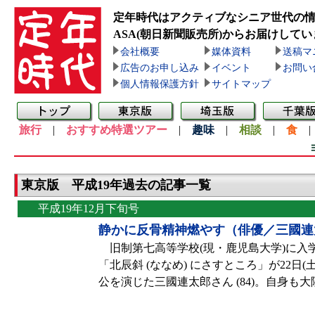
定年時代はアクティブなシニア世代の
ASA(朝日新聞販売所)
からお届けしてい
会社概要
媒体資料
送稿マ
広告のお申し込み
イベント
お問い
個人情報保護方針
サイトマップ
旅行
|
おすすめ特選ツアー
|
趣味
|
相談
|
食
東京版 平成19年過去の記事一覧
平成19年12月下旬号
静かに反骨精神燃やす（俳優／三國連
旧制第七高等学校(現・鹿児島大学)に入
「北辰斜 (ななめ) にさすところ」が22日
公を演じた三國連太郎さん (84)。自身も