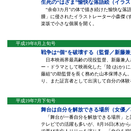
生死の“はざま”愉快な落語絵（イラ
“余命3カ月”の体で描き続けた愉快な落
腫」に侵されたイラストレーター小森傑 (すぐる)
楽坂で小さな個展を開く。
平成19年8月上旬号
戦争は“個”を破壊する（監督／新藤
日本映画界最高齢の現役監督、新藤兼人さん
ー・ドラマとして映画化した「陸 (おか) 
藤組”の助監督を長く務めた山本保博さん
り、また証言者として出演して自分の体験
平成19年7月下旬号
舞台は自分を解放できる場所（女優／
「舞台が一番自分を解放できる場所」と話す
テレビでの活躍も多いが、8月16日(木)か