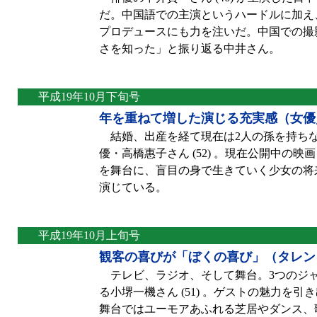
だ。中国語での主演というハードルに加え
プロデュースにも力を注いだ。中国での撮影
さを知った」と振り返る中井さん。
平成19年10月下旬号
年を重ねて増した演じる充実感（女優
結婚、出産を経て現在は2人の孫を持ち
優・高橋惠子さん (52) 。現在公開中の
を舞台に、盲目の身で生きていく少女の将
演じている。
平成19年10月上旬号
観客の喜びが「ぼくの喜び」（タレン
テレビ、ラジオ、そして舞台。3つのジャン
る小堺一機さん (51) 。ゲストの魅力を
舞台ではユーモアあふれる芝居やダンス、