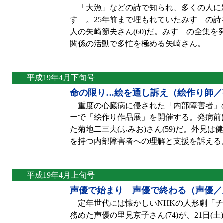
「大漁」などの詩で知られ、多くの人に
すゞ。25年前まで埋もれていたみすゞの
人の矢崎節夫さん(60)だ。みすゞの全集
関係の活動で多忙を極める矢崎さん。
平成19年4月下旬号
命の限り…絵を通し訴え（絵作り師／
重度の心臓病に侵された「内部障害者」の
ーで「絵作り作品展」を開催する。発病前
た菊地二三夫(ふみお)さん(59)だ。外見
を持つ内部障害者への理解と支援を訴える
平成19年4月上旬号
声優で始まり 声優で終わる（声優／
定年世代には懐かしいNHKの人形劇「チ
務めた声優の里見京子さん(74)が、21日