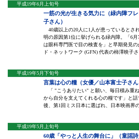
平成19年6月上旬号
一筋の光が生きる気力に（緑内障フレ
子さん）
40歳以上の20人に1人が患っているとされ
明の原因第1位に挙げられる緑内障。「6月7
は眼科専門医で目の検査を」と早期発見の
ド・ネットワーク (GFN) 代表の柿澤映子さん 
平成19年5月下旬号
言葉は心の糧（女優／山本富士子さん
「 "こうありたい" と願い、毎日積み重
から自分を支えてくれる心の糧です」と話す
後、第1回ミス日本に選ばれ、日本映画界
平成19年5月上旬号
60歳「やっと人生の舞台に」（童謡