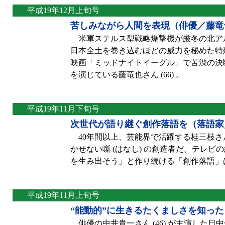
平成19年12月上旬号
苦しみながら人間を表現（俳優／藤竜
米軍ステルス型戦略爆撃機が厳冬の北ア
日本全土を巻き込むほどの威力を秘めた特
映画「ミッドナイトイーグル」で苦渋の決
を演じている藤竜也さん (66) 。
平成19年11月下旬号
次世代が語り継ぐ創作落語を（落語家
40年間以上、芸能界で活躍する桂三枝さん 
かせない噺 (はなし) の創造者だ。テレ
を生み出そう」と作り続ける「創作落語」は
平成19年11月上旬号
“能動的”に生きるたくましさを知っ
俳優の中井貴一さん (46) が主演した