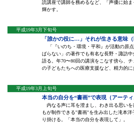
読講座で講師を務めるなど、「声優に始ま
輝かす。
平成19年3月下旬号
「誰かの役に…」それが生きる意味（医
「『いのち・環境・平和』が活動の原点
ばらない」の著作でも有名な長野・諏訪中央
語る。年70〜80回の講演をこなす傍ら、
の子どもたちへの医療支援など、精力的に
平成19年3月上旬号
本当の自分を“書画”で表現（アーテ
内なる声に耳を澄まし、わき出る思いを書
もが制作できる"書画"を生み出した滝本洋子
り掛ける。「本当の自分を表現して」。