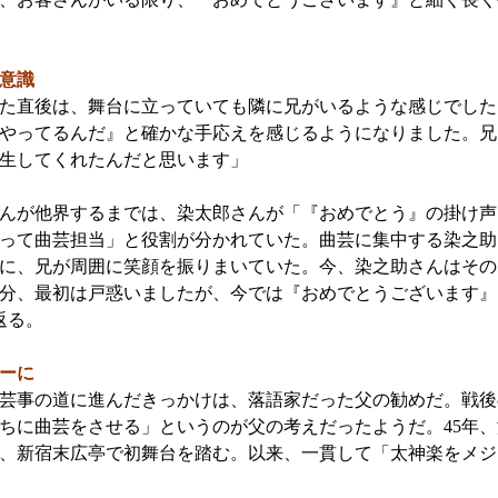
意識
た直後は、舞台に立っていても隣に兄がいるような感じでした
やってるんだ』と確かな手応えを感じるようになりました。兄
生してくれたんだと思います」
んが他界するまでは、染太郎さんが「『おめでとう』の掛け声
って曲芸担当」と役割が分かれていた。曲芸に集中する染之助
に、兄が周囲に笑顔を振りまいていた。今、染之助さんはその
分、最初は戸惑いましたが、今では『おめでとうございます』
返る。
ーに
事の道に進んだきっかけは、落語家だった父の勧めだ。戦後の
ちに曲芸をさせる」というのが父の考えだったようだ。45年、
時、新宿末広亭で初舞台を踏む。以来、一貫して「太神楽をメ