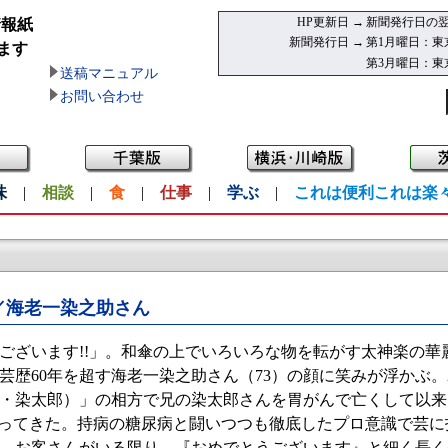
HP更新日 →
新聞発行日の翌
情報紙
新聞発行日 →
第1月曜日：東
ます
第3月曜日：東
送稿マニュアル
お問い合わせ
味
|
相談
|
食
|
仕事
|
学ぶ
|
これは便利これは楽
／海老一染之助さん
ざいます!!」。和傘の上でいろいろな物を転がす太神楽の華
芸歴60年を超す海老一染之助さん（73）の顔に笑みが浮かぶ。2
・染太郎）」の相方で兄の染太郎さんを胃がんで亡くして以来
守ってきた。持病の糖尿病と闘いつつも徹底したプロ意識で芸
、お客さんがいる限り、『おめでとうございます』と細く長く