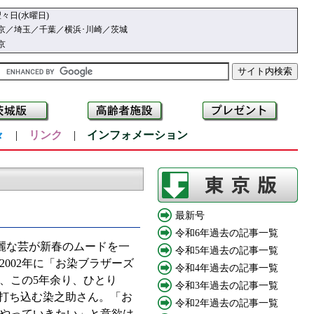
々日(水曜日)
京／埼玉／千葉／横浜･川崎／茨城
京
々
|
リンク
|
インフォメーション
最新号
令和6年過去の記事一覧
麗な芸が新春のムードを一
令和5年過去の記事一覧
002年に「お染ブラザーズ
令和4年過去の記事一覧
、この5年余り、ひとり
令和3年過去の記事一覧
に打ち込む染之助さん。「お
令和2年過去の記事一覧
やっていきたい」と意欲は