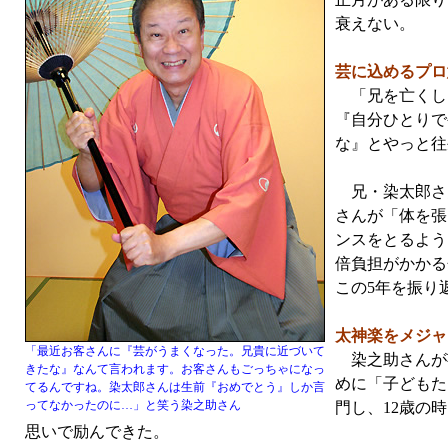
衰えない。
芸に込めるプロ
「兄を亡くし
『自分ひとりで
な』とやっと往
兄・染太郎さ
さんが「体を張
ンスをとるよう
倍負担がかかる
この5年を振り
太神楽をメジャ
「最近お客さんに『芸がうまくなった。兄貴に近づいて
染之助さんが芸
きたな』なんて言われます。お客さんもごっちゃになっ
めに「子どもた
てるんですね。染太郎さんは生前『おめでとう』しか言
ってなかったのに…」と笑う染之助さん
門し、12歳の
思いで励んできた。