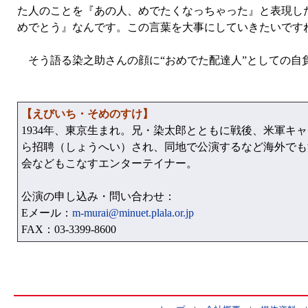
た人のことを『あの人、めでたくなっちゃった』と表現し
めでとう』なんです。この言葉を大事にしていきたいです
そう語る染之助さんの顔に“おめでた配達人”としての自
【えびいち・そめのすけ】
1934年、東京生まれ。兄・染太郎とともに戦後、米軍キ
ら招聘（しょうへい）され、同地で公演するなど海外でも
会などもこなすエンターテイナー。
公演の申し込み・問い合わせ：
Eメール：
m-murai@minuet.plala.or.jp
FAX：03-3399-8600