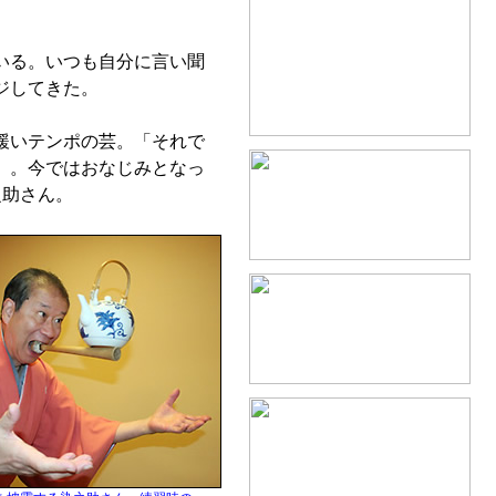
いる。いつも自分に言い聞
ジしてきた。
緩いテンポの芸。「それで
」。今ではおなじみとなっ
之助さん。