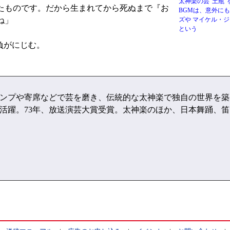
太神楽の芸”土瓶
たものです。だから生まれてから死ぬまで『お
BGMは、意外に
ね」
ズや マイケル・
という
負がにじむ。
ャンプや寄席などで芸を磨き、伝統的な太神楽で独自の世界を築
活躍。73年、放送演芸大賞受賞。太神楽のほか、日本舞踊、笛