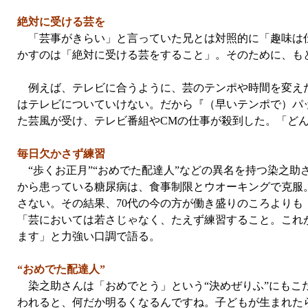
絶対に受ける芸を
「芸事がきらい」と言っていた兄とは対照的に「趣味は仕
かすのは「絶対に受ける芸をすること」。そのために、も
例えば、テレビに合うように、芸のテンポや時間を変えた
はテレビについていけない。だから『（早いテンポで）パ
た芸風が受け、テレビ番組やCMの仕事が殺到した。「ど
毎日欠かさず練習
“歩くお正月”“おめでた配達人”などの異名を持つ染之助さ
から患っている糖尿病は、食事制限とウオーキングで克服
さない。その結果、70代の今の方が働き盛りのころよりも
「芸においては若さじゃなく、たえず練習すること。これ
ます」と力強い口調で語る。
“おめでた配達人”
染之助さんは「おめでとう」という“決めぜりふ”にもこ
われると、何だか明るくなるんですね。子どもが生まれたら