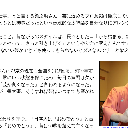
事」と公言する染之助さん。芸に込めるプロ意識は徹底して
ともとは神事だったという伝統的な太神楽を自分なりにアレン
こと。昔ながらのスタイルは、長々とした口上から始まる、
ッとやって、さっと引き上げる』というやり方に変えたんです
んないい芸ができても使ってもらわないとダメなんです」と染
んは73歳の現在も全国を飛び回る。約20年前
。常にいい状態を保つため、毎日の練習は欠か
「芸が良くなった」と言われるようになった。
が一番大事。そうすれば芸はいつまでも磨かれ
だわりを持つ。「日本人は『おめでとう』と言
『おめでとう』。昔は60歳を超えて亡くなっ