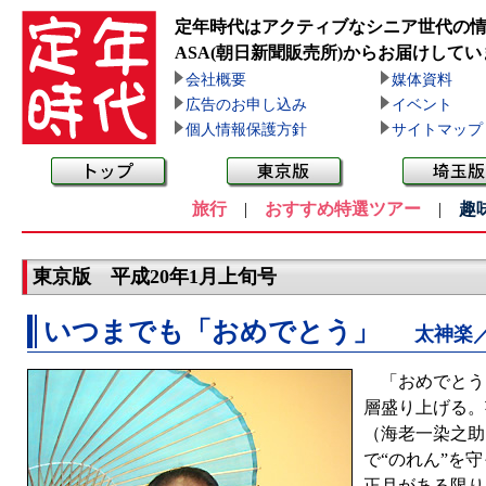
定年時代はアクティブなシニア世代の
ASA(朝日新聞販売所)
からお届けしてい
会社概要
媒体資料
広告のお申し込み
イベント
個人情報保護方針
サイトマップ
旅行
|
おすすめ特選ツアー
|
趣
東京版 平成20年1月上旬号
いつまでも「おめでとう」
太神楽
「おめでとうご
層盛り上げる。
（海老一染之助
で“のれん”を
正月がある限り