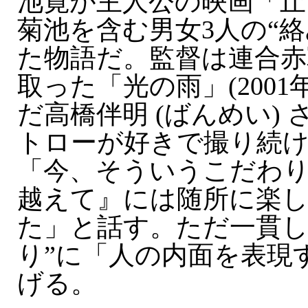
池寛が主人公の映画「丘
菊池を含む男女3人の“
た物語だ。監督は連合赤
取った「光の雨」(2001
だ高橋伴明 (ばんめい) さ
トローが好きで撮り続
「今、そういうこだわ
越えて』には随所に楽
た」と話す。ただ一貫し
り”に「人の内面を表現
げる。