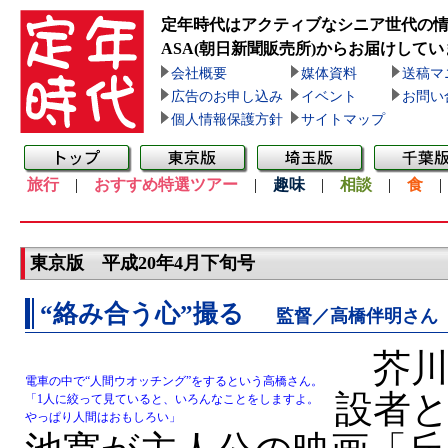
定年時代はアクティブなシニア世代の
ASA(朝日新聞販売所)
からお届けしてい
会社概要
媒体資料
送稿マ
広告のお申し込み
イベント
お問い
個人情報保護方針
サイトマップ
旅行
|
おすすめ特選ツアー
|
趣味
|
相談
|
食
東京版 平成20年4月下旬号
“絡み合う心”撮る
監督／高橋伴明さん
芥川
電車の中で“人間ウオッチング”をするという高橋さん。
設者
「1人に絞って見ていると、いろんなことをしますよ。
やっぱり人間はおもしろい」